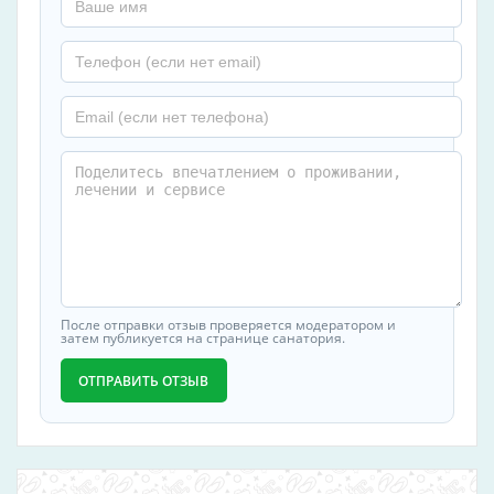
Номера для курящих
Услуги уборки/чистки
Прачечная
Разное
Отопление
Тип санатория
профилакторий
санаторий
После отправки отзыв проверяется модератором и
затем публикуется на странице санатория.
Профиль
ОТПРАВИТЬ ОТЗЫВ
болезни костно-мышечной системы
болезни нервной системы
болезни обмена веществ
болезни опорно-двигательного аппарата