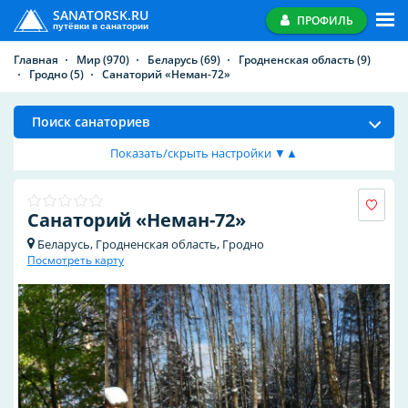
SANATORSK.RU
ПРОФИЛЬ
путёвки в санатории
Главная
Мир
(970)
Беларусь
(69)
Гродненская область
(9)
Гродно
(5)
Санаторий «Неман-72»
Поиск санаториев
Показать/скрыть настройки ▼▲
Санаторий «Неман-72»
Беларусь, Гродненская область, Гродно
Посмотреть карту