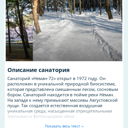
Описание санатория
Санаторий «Неман-72» открыт в 1972 году. Он
расположен в уникальной природной биосистеме,
которая представлена смешанным лесом, сосновым
бором. Санаторий находится в пойме реки Нёман.
На западе к нему примыкают массивы Августовской
пущи. Так создается естественная воздушная
уникальная среда, насыщенная отрицательными
аэронами и фитонцидами хвои.
Профиль санатория – лечение заболеваний органов
Показать весь текст