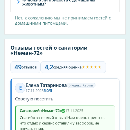
игровая комната
животным?
вечерняя программа
Нет, к сожалению мы не принимаем гостей с
врач
домашними питомцами.
удобства для людей с ограниченными
возможностями
массаж
Отзывы гостей о санатории
барбекю
«Неман-72»
фен
телевизор в номере
49
4,2
★★★★★
отзывов
средняя оценка
кафе
услуги няни
Елена Татаринова
Яндекс Карты
Е
сауна
17.11.2025
5,0/5
стиральная машина
Советую посетить
утюг
Санаторий «Неман-72»
17.11.2025
бар
Спасибо за теплый отзыв! Нам очень приятно,
уборка
что отдых и сервис оставили у вас хорошие
впечатления.