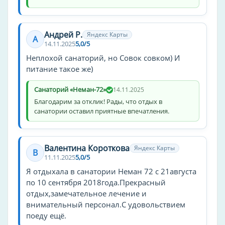
конференц-зал
отопление
терраса
Андрей Р.
Яндекс Карты
А
аниматоры
14.11.2025
5,0/5
тренажёрный зал
Неплохой санаторий, но Совок совком) И
питание такое же)
номера для курящих
spa
Санаторий «Неман-72»
14.11.2025
бассейн
Благодарим за отклик! Рады, что отдых в
санатории оставил приятные впечатления.
кондиционер в номере
пляж
рыбалка
Валентина Короткова
Яндекс Карты
В
теннисный корт
11.11.2025
5,0/5
настольный теннис
Я отдыхала в санатории Неман 72 с 21августа
по 10 сентября 2018года.Прекрасный
оплата картой
отдых,замечательное лечение и
завтрак
внимательный персонал.С удовольствием
караоке
поеду ещё.