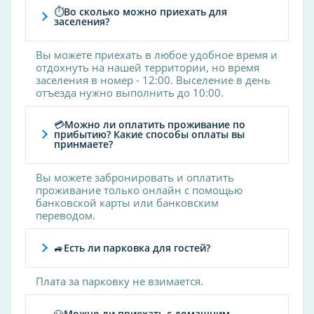
Бар
⏱Во сколько можно приехать для
Детский клуб
заселения?
Ресторан
Вы можете приехать в любое удобное время и
отдохнуть на нашей территории, но время
Спортивные мероприятия
заселения в номер - 12:00. Выселение в день
отъезда нужно выполнить до 10:00.
бассейн
баскетбол
💳Можно ли оплатить проживание по
волейбол
прибытию? Какие способы оплаты вы
принмаете?
футбол
Вы можете забронировать и оплатить
Другие услуги
проживание только онлайн с помощью
банковской карты или банковским
Интернет
переводом.
номера для некурящих
обслуживание номеров
🚙Есть ли парковка для гостей?
холодильник
Плата за парковку не взимается.
прачечная
камин
🐶Можно ли приехать с домашним