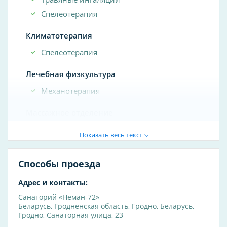
Спелеотерапия
Климатотерапия
Спелеотерапия
Лечебная физкультура
Механотерапия
Массажное отделение
Электросон
Показать весь текст
Психотерапия
Способы проезда
Электросон
Адрес и контакты:
Кинезитерапия
Санаторий «Неман-72»
В бассейне
Беларусь
,
Гродненская область
,
Гродно
,
Беларусь,
Гродно, Санаторная улица, 23