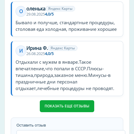
Бассейн, СПА и оздоровление
оленька
Яндекс Карты
О
Детский бассейн
29.08.2025
4,0/5
Ингаляции
Бывало и получше, стандартные процедуры,
столовая еда холодная, проживание хорошее
Климатотерапия
Спелеотерапия
Ирина Ф.
Яндекс Карты
И
Зоны общественного пользования
26.08.2025
4,0/5
Игровая комната
Отдыхали с мужем в январе.Такое
впечатление,что попали в СССР.Плюсы-
Парк
тишина,природа,заказное меню.Минусы-в
Библиотека
праздничные дни персонал
Церковь
отдыхает,лечебные процедуры не проводят.
Семейные услуги и дети
ПОКАЗАТЬ ЕЩЕ ОТЗЫВЫ
Вечерняя программа
Курение в номерах
Оставить отзыв
Номера для некурящих