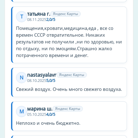
ресторан
трансфер
татьяна г.
Яндекс Карты
Т
баня
08.11.2025
2,0/5
Помещения,кровати,медицина,еда , все со
Детские услуги
времен СССР отвратительное. Никаких
детская площадка
результатов не получили ,ни по здоровью, ни
по отдыху, ни по эмоциям.Страшно жалко
детский клуб
потраченного времени и денег.
детский бассейн
для детей
nastasyalavr
Яндекс Карты
детское меню
N
08.10.2025
5,0/5
Свежий воздух. Очень много свежего воздуха.
Спорт
рыбалка
настольный теннис
марина ш.
Яндекс Карты
М
05.10.2025
4,0/5
бадминтон
Неплохо и очень бюджетно.
йога
катание на лыжах