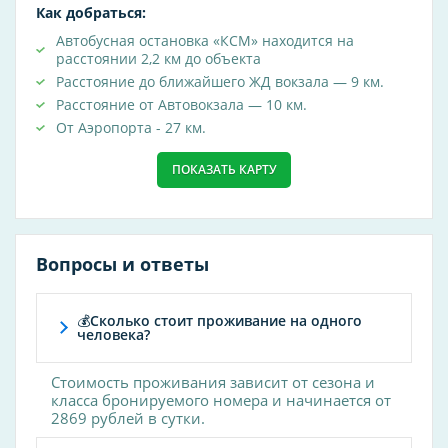
Косметологические услуги
Как добраться:
бальнеотерапия
Автобусная остановка «КСМ» находится на
расстоянии 2,2 км до объекта
ультразвук
Расстояние до ближайшего ЖД вокзала — 9 км.
Расстояние от Автовокзала — 10 км.
Услуги общие
От Аэропорта - 27 км.
ПОКАЗАТЬ КАРТУ
Популярные удобства
Wi-Fi
Парковка
Вопросы и ответы
Wi-Fi на территории
Пляж
💰Сколько стоит проживание на одного
человека?
Бассейн
Кондиционер
Стоимость проживания зависит от сезона и
Номера для некурящих
класса бронируемого номера и начинается от
2869 рублей в сутки.
Терраса