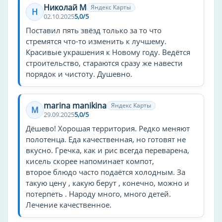
Николай М
теннисный корт
Яндекс Карты
Н
02.10.2025
5,0/5
волейбол
Поставил пять звёзд только за то что
футбол
стремятся что-то изменить к лучшему.
Красивые украшения к Новому году. Ведётся
Способ оплаты
строительство, стараются сразу же навести
оплата картой
порядок и чистоту. Душевно.
Спорт и здоровье
marina manikina
Яндекс Карты
M
Бадминтон
29.09.2025
5,0/5
Йога
Дёшево! Хорошая территория. Редко меняют
Катание на лыжах
полотенца. Еда качественная, но готовят не
вкусно. Гречка, как и рис всегда переварена,
Рыбалка
кисель скорее напоминает компот,
Бильярд
второе блюдо часто подаётся холодным. За
Волейбольная площадка
такую цену , какую берут , конечно, можно и
Спортзал
потерпеть . Народу много, много детей.
Лечение качественное.
Футбольное поле