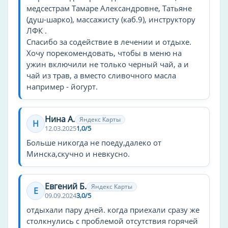
медсестрам Тамаре Александровне, Татьяне
душ Шарко
(душ-шарко), массажисту (каб.9), инструктору
ультразвук
ЛФК .
Спасибо за содействие в лечении и отдыхе.
Специализация клиники
Хочу порекомендовать, чтобы в меню на
ужин включили не только черный чай, а и
диагностика
чай из трав, а вместо сливочного масла
кардиология
например - йогурт.
медицинские справки
Методы диагностики
Нина А.
Яндекс Карты
Н
12.03.2025
1,0/5
ЭКГ
Больше никогда не поеду,далеко от
Минска,скучно и невкусно.
Услуги общие
Туристы, отдыхающие в «Подъельниках»,
Евгений Б.
Яндекс Карты
Е
смогут, кроме всего прочего, активно
09.09.2024
3,0/5
заниматься спортом. Для этих целей в
отдыхали пару дней. когда приехали сразу же
санаторном комплексе оборудованы
столкнулись с проблемой отсутствия горячей
спортивный и тренажерный залы, площадка