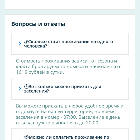
Душ шарко
Контрастный душ
Вопросы и ответы
Газолечение
Карбокситерапия
💰Сколько стоит проживание на одного
человека?
Грязелечение
Стоимость проживания зависит от сезона и
Гальваногрязелечение
класса бронируемого номера и начинается от
Грязевые аппликации
1616 рублей в сутки.
Грязевые ванны
⏱Во сколько можно приехать для
Спелеотерапия
заселения?
Аппликации
Вы можете приехать в любое удобное время и
Ингаляции
отдохнуть на нашей территории, но время
заселения в номер - 07:00. Выселение в день
Лекарственные ингаляции
отъезда нужно выполнить до 20:00.
Травяные ингаляции
💳Можно ли оплатить проживание по
Щелочные ингаляции