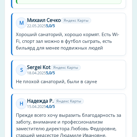
Психотерапия
Михаил Сечко
Яндекс Карты
Электросон
М
22.05.2025
5,0/5
Кабинет психологической разгрузки
Хороший санаторий, хорошо кормят. Есть Wi-
Fi, спорт зал можно в футбол сыграть, есть
Кинезитерапия
бильярд для менее подвижных людей
Велотренировки
В зале
Sergei Kot
Яндекс Карты
Групповая
S
18.04.2025
5,0/5
Индивидуальная
Не плохой санаторий, были в сауне
На тренажерах
Лечебная гимнастика
Надежда Р.
Яндекс Карты
Н
Скандинавская ходьба
15.04.2025
4,0/5
Эрготерапия
Прежде всего хочу выразить благодарность за
заботу, внимание и профессионализм
Косметологические услуги
заместителю директора Любовь Федоровне,
старшей медсестре Людмиле Ивановне,
бальнеотерапия