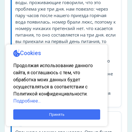
для пляжного волейбола, установлены столы
воды. проживающие говорили, что это
для пинг-понга. Кроме того, для гостей
проблема уже три дня. нам повезло: через
санатория, в зимний период прокладываются
пару часов после нашего приезда горячая
лыжные трассы и действует прокат
вода появилась. номер брали люкс, поэтому к
соответствующего инвентаря.
номеру никаких претензий нет. что касается
питания, то оно составляется на три дня. если
Популярные удобства
вы приехали на первый день питания, то
Wi-Fi
будете есть дежурной меню. варианта
Wi-Fi на территории
выбрать себе что-то не будет. что касается
развлечений, то все платное. больше всего
Пляж
подвигов в шок то, что за игру в теннис и
Бассейн
бильярд надо платить. с таким еще нигде не
Кондиционер
сталкивались. бассейн также платный. из
Ресторан
бесплатных развлечений- это батут и
небольшая игровая площадка на улице для
Бар
детей.
Этот объект пользуется спросом! За
Парковка
последние 24 часа забронировали 3
раза
Спортивные мероприятия
Сергей Т.
Яндекс Карты
С
03.08.2024
4,0/5
бассейн