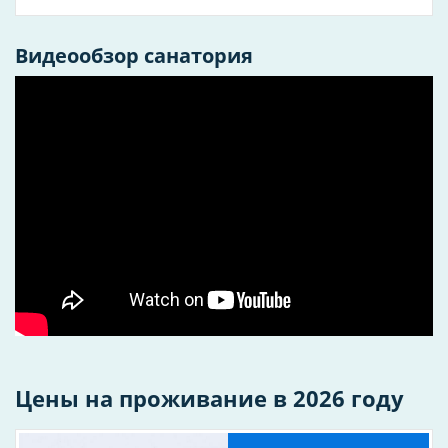
отдыхающие могут взять напрокат утюги и другую
бытовую технику.
Видеообзор санатория
Всем отдыхающим в санатории предлагается
комплексное 5-разовое питание по системе «Меню-
заказ» или диетическое питание, в соответствии с
требованиями диет Н, Б. П.
В здравнице туристов ждет масса развлечений. В
частности, они могут принять участие в дневных и
вечерних анимационных шоу, а также
присутствовать на киносеансах и концертах,
организуемых в зале здравницы.
В 200 м от спального корпуса санатория находиться
речной собственный пляж, где есть кабинки для
переодевания, лежаки и туалет.
51
Количество номеров
Цены на проживание в 2026 году