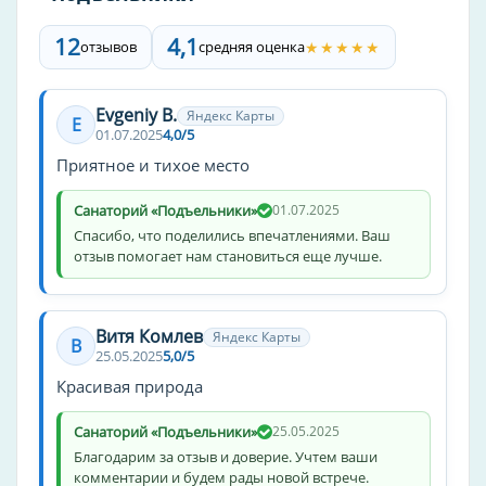
Дыхательная гимнастика
12
4,1
★★★★★
отзывов
средняя оценка
Скандинавская ходьба
Гидрокинезотерапия
Evgeniy B.
Яндекс Карты
E
01.07.2025
4,0/5
Массажное отделение
Приятное и тихое место
Антицеллюлитный массаж
Вакуумный массаж
Санаторий «Подъельники»
01.07.2025
Мануальный массаж
Спасибо, что поделились впечатлениями. Ваш
отзыв помогает нам становиться еще лучше.
Расслабляющий массаж
Термическая массажная кровать
Точечный массаж
Витя Комлев
Яндекс Карты
В
Лимфодренажный массаж
25.05.2025
5,0/5
Общий детский массаж
Красивая природа
Электросон
Санаторий «Подъельники»
25.05.2025
Спортивный массаж
Благодарим за отзыв и доверие. Учтем ваши
Расслабляющий
комментарии и будем рады новой встрече.