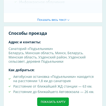
Инфракрасное облучение
Хромотерапия
Электротерапия и магнитотерапия
Показать весь текст
Магнитотерапия
Способы проезда
Электросон
Гальванизация
Адрес и контакты:
Электрофорез
Санаторий «Подъельники»
Амплипульстерапия
Беларусь
,
Минская область
,
Минск
,
Беларусь,
Минская область, Узденский район, Узденский
Интерференцтерапия
сельсовет, деревня Подъельники
Флюктуоризация
Как добраться:
Электроанальгезия
Автобусная остановка «Подъельники» находится
Электростимуляция
на расстоянии 1,8 км до санатория
Электрофорез лекарственный
Расстояние от ближайшей ЖД станции — 63 км.
Расстояние до ближайшего Автовокзала — 26 км.
Лечебные души
ПОКАЗАТЬ КАРТУ
Подводный душ - массаж