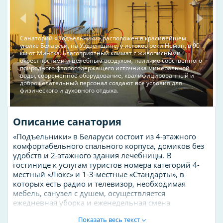
Cанаторий «Подъельники» расположен в красивейшем
уголке Беларуси, на Уздзенщине, у истоков реки Неман, в 90
км от Минска. Благоприятный климат с живописными
окрестностями и целебным воздухом, наличие собственного
природного фторосодержащего источника минеральной
воды, современное оборудование, квалифицированный и
доброжелательный персонал создают все условия для
физического и духовного отдыха.
Описание санатория
«Подъельники» в Беларуси состоит из 4-этажного
комфортабельного спального корпуса, домиков без
удобств и 2-этажного здания лечебницы. В
гостинице к услугам туристов номера категорий 4-
местный «Люкс» и 1-3-местные «Стандарты», в
которых есть радио и телевизор, необходимая
мебель, санузел с душем, осуществляется
ежедневная уборка и еженедельная смена
постельного белья и полотенец. В «Люксах» есть
Показать весь текст
также холодильники и электрочайники. Также