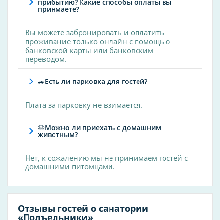
прибытию? Какие способы оплаты вы
принмаете?
Лечебная гимнастика
Спелеотерапия
Вы можете забронировать и оплатить
Галотерапия
проживание только онлайн с помощью
банковской карты или банковским
переводом.
Климатотерапия
Галотерапия
🚙Есть ли парковка для гостей?
Спелеотерапия
Плата за парковку не взимается.
Колонопроктология
Микроклизмы
🐶Можно ли приехать с домашним
животным?
Промывание кишечника
Нет, к сожалению мы не принимаем гостей с
Лечебная физкультура
домашними питомцами.
Лечебная гимнастика
Механотерапия
Терренкуротерапия
Отзывы гостей о санатории
«Подъельники»
Велотренировки