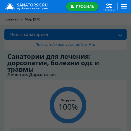
SANATORSK.RU
ПРОФИЛЬ
путёвки в санатории
Фильтры
Главная
Мир
(970)
Поиск санаториев
Показать/скрыть настройки ▼▲
Санатории для лечения:
дорсопатия, болезни одс и
травмы
Лечение: Дорсопатия
Загрузка
100