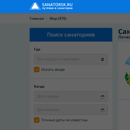
SANATORSK.RU
путёвки в санатории
Главная
Мир
(970)
Са
Поиск санаториев
Лече
Где
Искать везде
Когда
Точные даты не известны