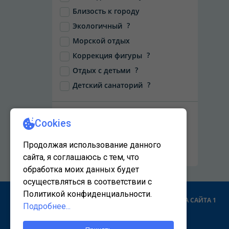
Близость к городу
?
Экологичный
Морской отдых
?
Коррекция фигуры
?
Отдых с детьми
?
Детский санаторий
НАЙТИ
Сбросить фильтры
КАРТА САЙТА 1