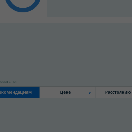
овать по:
екомендациям
Цене
Расстоянию