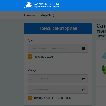
SANATORSK.RU
путёвки в санатории
Главная
Мир
(970)
Са
Поиск санаториев
пи
Лече
Где
Искать везде
Когда
Точные даты не известны