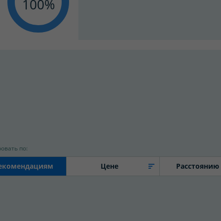
100
овать по:
екомендациям
Цене
Расстоянию