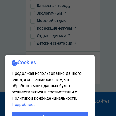
Близость к городу
?
Экологичный
Морской отдых
?
Коррекция фигуры
?
Отдых с детьми
?
Детский санаторий
НАЙТИ
Сбросить фильтры
КАРТА САЙТА 1