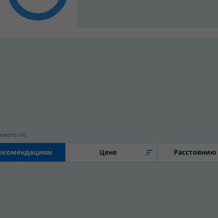
овать по:
екомендациям
Цене
Расстоянию