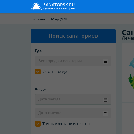
SANATORSK.RU
путёвки в санатории
Главная
Мир
(970)
Са
Поиск санаториев
Лече
Где
Искать везде
Когда
Точные даты не известны