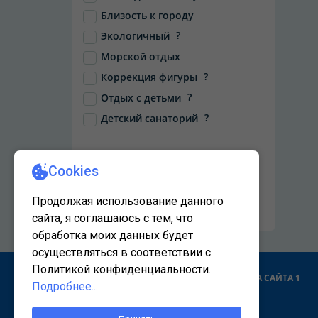
Близость к городу
?
Экологичный
Морской отдых
?
Коррекция фигуры
?
Отдых с детьми
?
Детский санаторий
НАЙТИ
Сбросить фильтры
КАРТА САЙТА 1