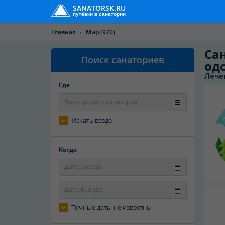
SANATORSK.RU
путёвки в санатории
Главная
Мир
(970)
Са
Поиск санаториев
од
Лече
Где
Искать везде
Когда
Точные даты не известны