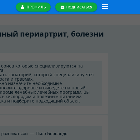
ПРОФИЛЬ
ПОДПИСАТЬСЯ
чный периартрит, болезни
ториев которые специализируются на
а.
ать санаторий, который специализируется
рата и травмах.
ьно назначить необходимые
ановите здоровье и выведете на новый
 Кроме лечебных лечебных программ, Вы
есь кислородом и полезным питанием.
ска и подберите подходящий объект.
 развиваться» — Пьер Бернандо