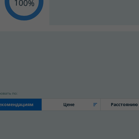
100
овать по:
екомендациям
Цене
Расстоянию