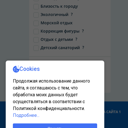
Близость к городу
?
Экологичный
Морской отдых
?
Коррекция фигуры
?
Отдых с детьми
?
Детский санаторий
НАЙТИ
Сбросить фильтры
КАРТА САЙТА 1