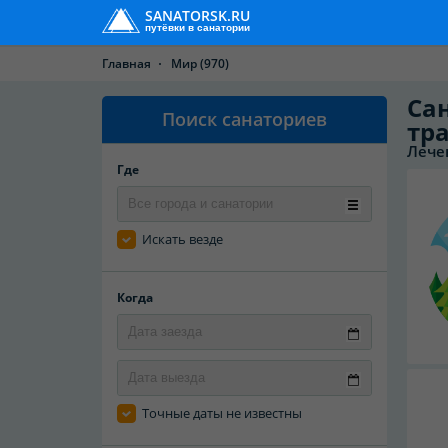
SANATORSK.RU
путёвки в санатории
Главная
Мир
(970)
Са
Поиск санаториев
тр
Лече
Где
Искать везде
Когда
Точные даты не известны