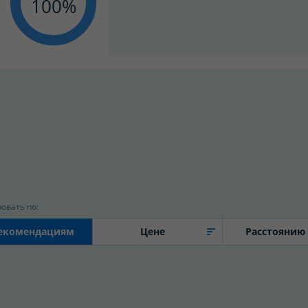
100
овать по:
екомендациям
Цене
Расстоянию