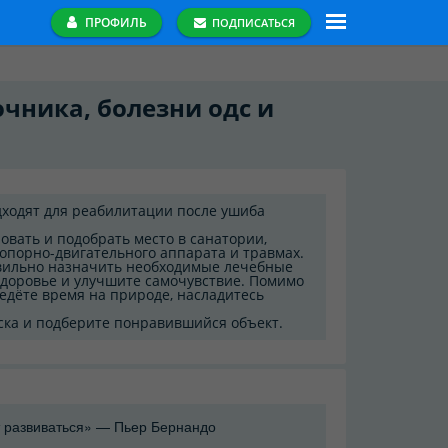
ПРОФИЛЬ
ПОДПИСАТЬСЯ
чника, болезни одс и
дходят для реабилитации после ушиба
вать и подобрать место в санатории,
опорно-двигательного аппарата и травмах.
вильно назначить необходимые лечебные
здоровье и улучшите самочувствие. Помимо
едёте время на природе, насладитесь
ска и подберите понравившийся объект.
 развиваться» — Пьер Бернандо