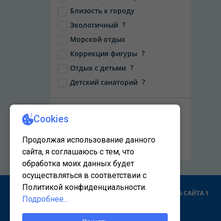
Близость к городу
?
Экологичный
Морской отдых
?
Коррекция фигуры
?
Отдых с детьми
?
Детский санаторий
НАЙТИ
Сбросить фильтры
КАРТА САЙТА 1