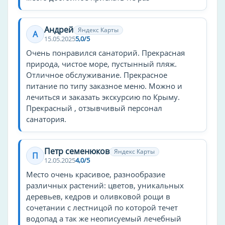
детская анимация
настольные игры
Андрей
Яндекс Карты
А
15.05.2025
5,0/5
На пляже есть
Очень понравился санаторий. Прекрасная
душ
природа, чистое море, пустынный пляж.
теневые навесы
Отличное обслуживание. Прекрасное
питание по типу заказное меню. Можно и
урны
лечиться и заказать экскурсию по Крыму.
Прекрасный , отзывчивый персонал
Способ оплаты
санатория.
оплата картой
Парковка
Петр семенюков
Яндекс Карты
П
12.05.2025
4,0/5
Охраняемая парковка
Место очень красивое, разнообразие
различных растений: цветов, уникальных
Услуги на стойке регистрации
деревьев, кедров и оливковой рощи в
Экскурсионное бюро
сочетании с лестницой по которой течет
водопад а так же неописуемый лечебный
Услуги уборки/чистки