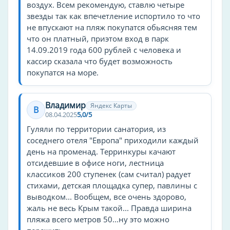
воздух. Всем рекомендую, ставлю четыре
звезды так как впечетление испортило то что
Прачечная
не впускают на пляж покупатся обьясняя тем
Водные занятия
что он платный, приэтом вход в парк
14.09.2019 года 600 рублей с человека и
аквааэробика
кассир сказала что будет возможность
покупатся на море.
Туры
оздоровительные
Владимир
Яндекс Карты
детские
В
08.04.2025
5,0/5
корпоративный отдых
Гуляли по территории санатория, из
соседнего отеля "Европа" приходили каждый
Питание
день на променад. Терринкуры качают
Детское меню
отсидевшие в офисе ноги, лестница
классиков 200 ступенек (сам считал) радует
по меню
стихами, детская площадка супер, павлины с
выводком... Вообщем, все очень здорово,
Семейные услуги и дети
жаль не весь Крым такой... Правда ширина
Анимационный персонал
пляжа всего метров 50...ну это можно
Вечерняя программа