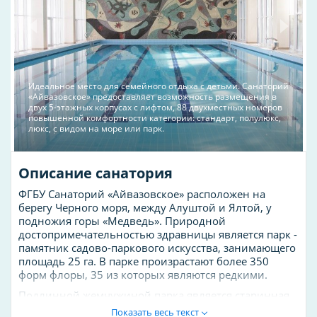
Идеальное место для семейного отдыха с детьми. Санаторий
«Айвазовское» предоставляет возможность размещения в
двух 5-этажных корпусах с лифтом, 88 двухместных номеров
повышенной комфортности категории: стандарт, полулюкс,
люкс, с видом на море или парк.
Описание санатория
ФГБУ Санаторий «Айвазовское» расположен на
берегу Черного моря, между Алуштой и Ялтой, у
подножия горы «Медведь». Природной
достопримечательностью здравницы является парк -
памятник садово-паркового искусства, занимающего
площадь 25 га. В парке произрастают более 350
форм флоры, 35 из которых являются редкими.
Подлинной жемчужиной парка является старинная
Маслиновая роща с 200-летними деревьями,
Показать весь текст