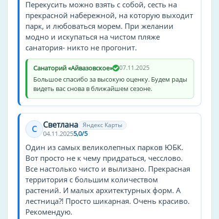
Перекусить можно взять с собой, сесть на
врач
прекрасной набережной, на которую выходит
прачечная
парк, и любоваться морем. При желании
модно и искупаться на чистом пляже
дискотека
санатория- никто не прогонит.
аниматоры
баня
Санаторий «Айвазовское»
07.11.2025
Большое спасибо за высокую оценку. Будем рады
шезлонги
видеть вас снова в ближайшем сезоне.
зонтики
терраса
игровая комната
Светлана
Яндекс Карты
С
04.11.2025
5,0/5
вечерняя программа
Один из самых великолепных парков ЮБК.
лифт
Вот просто не к чему придраться, чесслово.
банкетный зал
Все настолько чисто и вылизано. Прекрасная
банкомат
территория с большим количеством
караоке
растений. И малых архитектурных форм. А
лестница?! Просто шикарная. Очень красиво.
проектор
Рекомендую.