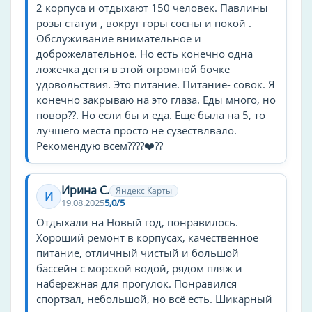
2 корпуса и отдыхают 150 человек. Павлины
детское меню
розы статуи , вокруг горы сосны и покой .
детская площадка
Обслуживание внимательное и
детский бассейн
доброжелательное. Но есть конечно одна
ложечка дегтя в этой огромной бочке
Бассейн, СПА и оздоровление
удовольствия. Это питание. Питание- совок. Я
конечно закрываю на это глаза. Еды много, но
Бассейн с морской водой
повор??. Но если бы и еда. Еще была на 5, то
Солярий
лучшего места просто не сузествлвало.
Ингаляции
Рекомендую всем????❤️??
Детский бассейн
Климатотерапия
Ирина С.
Яндекс Карты
И
19.08.2025
5,0/5
Профиль
Отдыхали на Новый год, понравилось.
болезни нервной системы
Хороший ремонт в корпусах, качественное
питание, отличный чистый и большой
болезни органов дыхания
бассейн с морской водой, рядом пляж и
общетерапевтический
набережная для прогулок. Понравился
болезни костно-мышечной системы
спортзал, небольшой, но всё есть. Шикарный