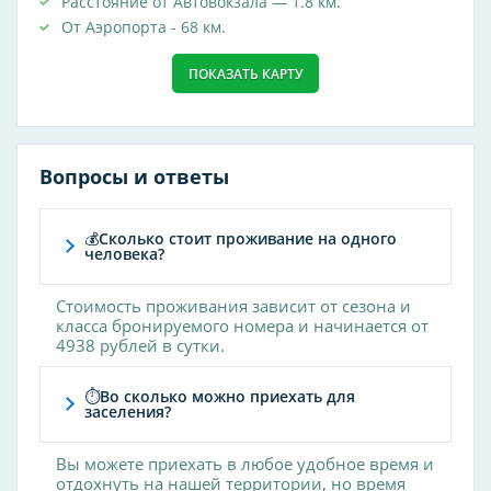
Расстояние от Автовокзала — 1.8 км.
В бассейне
От Аэропорта - 68 км.
В зале
Индивидуальная
ПОКАЗАТЬ КАРТУ
Лечебная гимнастика
Услуги общие
Вопросы и ответы
ФГБУ «Санаторий «Айвазовское» Управления
делами Президента Российской Федерации
💰Сколько стоит проживание на одного
расположен на берегу Черного моря, в 25 км
человека?
от Ялты, у подножия горы Аю-Даг в поселке
Партенит.
Стоимость проживания зависит от сезона и
класса бронируемого номера и начинается от
Популярные удобства
4938 рублей в сутки.
Wi-Fi
⏱Во сколько можно приехать для
Wi-Fi на территории
заселения?
Ресторан
Вы можете приехать в любое удобное время и
Пляж
отдохнуть на нашей территории, но время