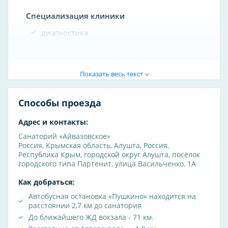
Специализация клиники
диагностика
медицинские справки
Методы диагностики
Показать весь текст
УЗИ
ЭКГ
Способы проезда
Вибрация и ультразвук
Адрес и контакты:
Санаторий «Айвазовское»
Прессотерапия
Россия
,
Крымская область
,
Алушта
,
Россия,
Ультразвуковая терапия
Республика Крым, городской округ Алушта, посёлок
городского типа Партенит, улица Васильченко, 1А
Ингаляции
Как добраться:
Лечебная гимнастика
Автобусная остановка «Пушкино» находится на
расстоянии 2,7 км до санатория
Кинезитерапия
До ближайшего ЖД вокзала - 71 км.