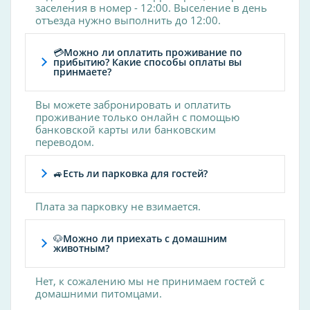
Бассейн
заселения в номер - 12:00. Выселение в день
отъезда нужно выполнить до 12:00.
Кондиционер
Круглосуточная стойка регистрации
💳Можно ли оплатить проживание по
Сад
прибытию? Какие способы оплаты вы
принмаете?
Парковка
Бар
Вы можете забронировать и оплатить
проживание только онлайн с помощью
Детский клуб
банковской карты или банковским
Wi-Fi в номере
переводом.
Терраса
🚙Есть ли парковка для гостей?
Другие услуги
Плата за парковку не взимается.
кафе
кинозал
🐶Можно ли приехать с домашним
животным?
круглосуточная стойка регистрации
массаж
Нет, к сожалению мы не принимаем гостей с
сауна
домашними питомцами.
солярий