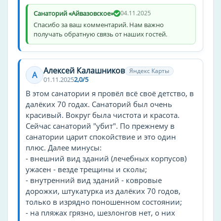
Спорт
Санаторий «Айвазовское»
04.11.2025
настольный теннис
Спасибо за ваш комментарий. Нам важно
получать обратную связь от наших гостей.
теннисный корт
футбол
бадминтон
Алексей Калашников
Яндекс Карты
А
волейбол
01.11.2025
2,0/5
В этом санатории я провёл всё своё детство, в
Спортивные мероприятия
далёких 70 годах. Санаторий был очень
бассейн
красивый. Вокруг была чистота и красота.
Сейчас санаторий "убит". По прежнему в
футбол
санатории царит спокойствие и это один
волейбол
плюс. Далее минусы:
- внешний вид зданий (лечебных корпусов)
Тип санатория
ужасен - везде трещины и сколы;
санаторий
- внутренний вид зданий - ковровые
дорожки, штукатурка из далёких 70 годов,
оздоровительный комплекс
только в изрядно поношенном состоянии;
медицинский центр
- на пляжах грязно, шезлонгов нет, о них
спортивно-оздоровительный комплекс