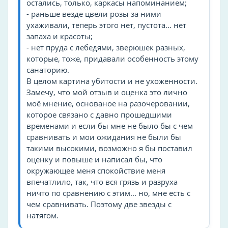
остались, только, каркасы напоминанием;
- раньше везде цвели розы за ними
Тип лагеря
ухаживали, теперь этого нет, пустота... нет
запаха и красоты;
санаторий
- нет пруда с лебедями, зверюшек разных,
городской
которые, тоже, придавали особенность этому
санаторию.
Спорт и здоровье
В целом картина убитости и не ухоженности.
Боулинг
Замечу, что мой отзыв и оценка это лично
моё мнение, основаное на разочеровании,
Спортзал
которое связано с давно прошедшими
Аквааэробика
временами и если бы мне не было бы с чем
Аэробика
сравнивать и мои ожидания не были бы
такими высокими, возможно я бы поставил
Бильярд
оценку и повыше и написал бы, что
Бадминтон
окружающее меня спокойствие меня
Велосипед
впечатлило, так, что вся грязь и разруха
Дартс
ничто по сравнению с этим... но, мне есть с
чем сравнивать. Поэтому две звезды с
Тренажерный зал
натягом.
Зоны общественного пользования