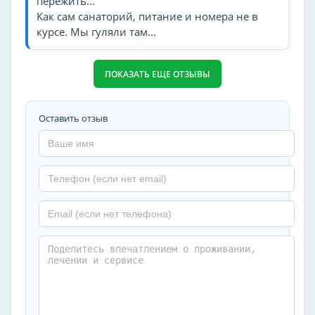
пережить...
Как сам санаторий, питание и номера не в
Детская анимация
курсе. Мы гуляли там...
Детские телеканалы
Аренда и прокат
ПОКАЗАТЬ ЕЩЕ ОТЗЫВЫ
Беседка
Велосипед
Оставить отзыв
Разное
Лифт
Частота уборки
ежедневно
Тип пляжа
галечный
Кухня