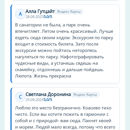
Парк
Алла Гутцайт
Яндекс Карты
А
28.09.2025
5,0/5
Библиотека
В санатории не была, а парк очень
Игровая комната
впечитляет. Летом очень красисивый. Лучше
Настольные игры
ездеть сюда своим ходом. Экскурсия по парку
Церковь
входит в стоимость билета. Зато после
экскурсии можно пойтись неторопясь
Отдых и развлечения
нагуляться по парку. Нафотографировать
чудесные виды, а устанешь сядешь на
Боулинг
скамейку, отдохнешь и дальше пойдешь.
Библиотека
Люпота. Жизнь прекрасна
Дискотека
Караоке
Светлана Доронина
Яндекс Карты
Настольные игры
С
25.09.2025
5,0/5
Люблю это место безгранично. Коасиво тихо
Детские услуги
чисто. Если вы хотите пожить в гармонии с
для детей
собой и с природой- вам сюда. Пахнет хвоей
детский клуб
и морем. Людей мало всегда, потому что всего