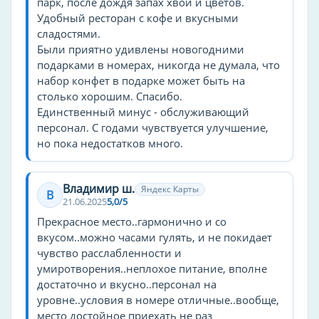
парк, после дождя запах хвои и цветов.
Количество звёзд
Удобный ресторан с кофе и вкусными
сладостями.
без звёзд
Были приятно удивлены новогодними
Тип гостиницы
подарками в номерах, никогда не думала, что
набор конфет в подарке может быть на
лечебно-оздоровительный комплекс
столько хорошим. Спасибо.
бизнес-отель
Единственный минус - обслуживающий
персонал. С годами чувствуется улучшение,
эко-отель
но пока недостатков много.
замок
Цены
Владимир ш.
Яндекс Карты
В
высокие
21.06.2025
5,0/5
Прекрасное место..гармонично и со
Прокат
вкусом..можно часами гулять, и не покидает
чувство расслабленности и
машин
умиротворения..неплохое питание, вполне
достаточно и вкусно..персонал на
Особенности заведения
уровне..условия в номере отличные..вообще,
бесплатная парковка
место достойное приехать не раз