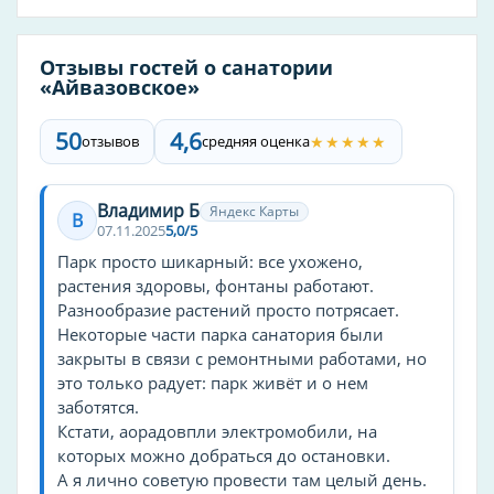
тренажёрный зал
spa
Отзывы гостей о санатории
«Айвазовское»
ресторан
бассейн
50
4,6
★★★★★
отзывов
средняя оценка
кондиционер в номере
пляж
Владимир Б
теннисный корт
Яндекс Карты
В
07.11.2025
5,0/5
настольный теннис
Парк просто шикарный: все ухожено,
холодильник
растения здоровы, фонтаны работают.
оплата картой
Разнообразие растений просто потрясает.
Некоторые части парка санатория были
трансфер
закрыты в связи с ремонтными работами, но
Интернет
это только радует: парк живёт и о нем
бизнес-центр
заботятся.
уборка
Кстати, аорадовпли электромобили, на
которых можно добраться до остановки.
бар
А я лично советую провести там целый день.
конференц-зал