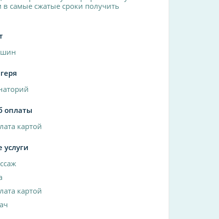
ям в самые сжатые сроки получить
т
ашин
агеря
наторий
б оплаты
лата картой
е услуги
ссаж
a
лата картой
ач