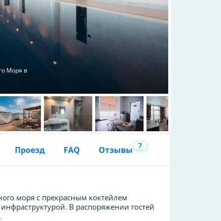
го Моря в
7
Проезд
FAQ
Отзывы
рного моря с прекрасным коктейлем
й инфраструктурой. В распоряжении гостей
.