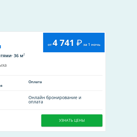
4 741
от
за 1 ночь
и
2
тями· 36 м
ыха
Оплата
ия
Онлайн бронирование и
оплата
УЗНАТЬ ЦЕНЫ