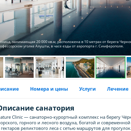
иника, занимающая 20 000 кв.м, расположена в 10 метрах от берега Черно
офессорском уголке Алушты, в часе езды от аэропорта г. Симферополя.
писание
Номера и цены
Услуги
Лечение
Описание санатория
ature Clinic — санаторно-курортный комплекс на берегу Чё
орского, горного и лесного воздуха, богатой и современно
 гектаров реликтового леса с сетью маршрутов для прогулок