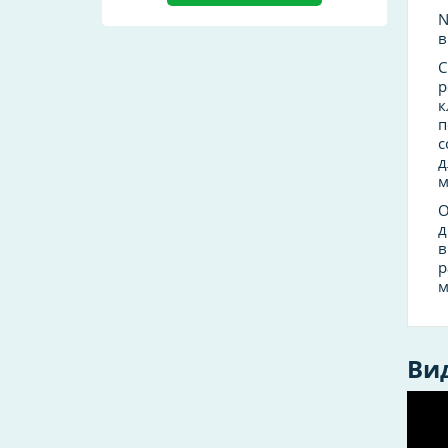
N
в
С
р
к
п
с
д
м
О
д
в
р
м
Ви