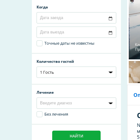
Когда
Точные даты не известны
Кл
Пр
Количество гостей
1 Гость
Лечение
О
Без лечения
N
м
НАЙТИ
5