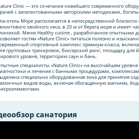
ature Clinic — это сочетание новейшего современного об
рачей с запатентованными авторскими методиками, богат
па-отель Море располагается в непосредственной близости о
еликтового хвойного леса, в 20 м от берега моря и имеет 
линикой. Меню Healthy cuisine , разработанное опытными 
озволяет гостям «Nature Clinic» питаться полезно и изысканн
овременный спортивный комплекс премиум-класса, включаю
ля групповых тренировок, боксерский ринг, площадку для йо
ирового уровня, территорию саун и бань.
пытные специалисты «Nature Clinic» на высочайшем уровн
иагностики и лечения с банными процедурами, комплексами 
ыделена специально оборудованная зона для принятия озд
азличных видов воды, включая обогащённую магнием, йо
икроэлементами.
деообзор санатория