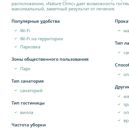
расположению, «Nature Clinic» дает возможность гост
максимальный, заметный результат от лечения.
Популярные удобства
Прока
Wi-Fi
м
Wi-Fi на территории
Тип л
Парковка
са
Зоны общественного пользования
Спосо
Парк
оп
Тип санатория
Други
санаторий
ма
Тип гостиницы
sp
вилла
оп
вр
Частота уборки