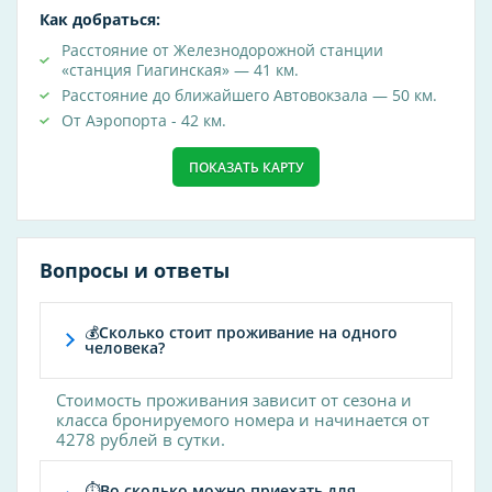
Как добраться:
кафе
Расстояние от Железнодорожной станции
массаж
«станция Гиагинская» — 41 км.
spa
Расстояние до ближайшего Автовокзала — 50 км.
оплата картой
От Аэропорта - 42 км.
врач
ПОКАЗАТЬ КАРТУ
Вопросы и ответы
💰Сколько стоит проживание на одного
человека?
Стоимость проживания зависит от сезона и
класса бронируемого номера и начинается от
4278 рублей в сутки.
⏱Во сколько можно приехать для