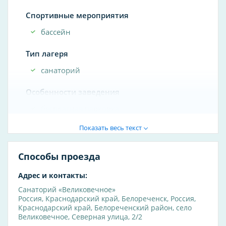
Спортивные мероприятия
бассейн
Тип лагеря
санаторий
Особенности заведения
бесплатная парковка
Показать весь текст
На пляже есть
душ
Способы проезда
Способ оплаты
Адрес и контакты:
оплата картой
Санаторий «Великовечное»
Россия
,
Краснодарский край
,
Белореченск
,
Россия,
Другие услуги
Краснодарский край, Белореченский район, село
Великовечное, Северная улица, 2/2
бассейн