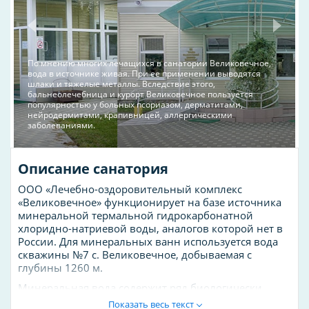
По мнению многих лечащихся в санатории Великовечное,
вода в источнике живая. При ее применении выводятся
шлаки и тяжелые металлы. Вследствие этого,
бальнеолечебница и курорт Великовечное пользуется
популярностью у больных псориазом, дерматитами,
нейродермитами, крапивницей, аллергическими
заболеваниями.
Описание санатория
ООО «Лечебно-оздоровительный комплекс
«Великовечное» функционирует на базе источника
минеральной термальной гидрокарбонатной
хлоридно-натриевой воды, аналогов которой нет в
России. Для минеральных ванн используется вода
скважины №7 с. Великовечное, добываемая с
глубины 1260 м.
Минеральная вода содержит ряд биологически
активных компонентов, таких как натрий, хлор,
Показать весь текст