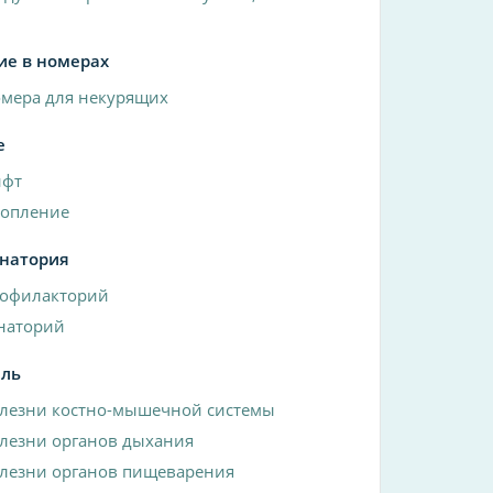
ие в номерах
мера для некурящих
е
ифт
опление
анатория
офилакторий
наторий
ль
лезни костно-мышечной системы
лезни органов дыхания
лезни органов пищеварения