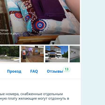
города
ботают в двух
13
Проезд
FAQ
Отзывы
ные номера, снабженные отдельным
ьную плату желающие могут отдохнуть в