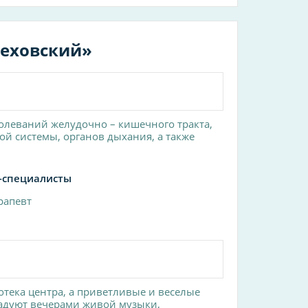
леховский»
олеваний желудочно – кишечного тракта,
той системы, органов дыхания, а также
-специалисты
рапевт
ека центра, а приветливые и веселые
адуют вечерами живой музыки,