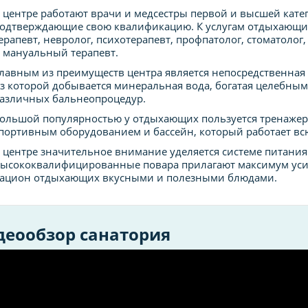
 центре работают врачи и медсестры первой и высшей кате
одтверждающие свою квалификацию. К услугам отдыхающи
ерапевт, невролог, психотерапевт, профпатолог, стоматолог
 мануальный терапевт.
лавным из преимуществ центра является непосредственная 
з которой добывается минеральная вода, богатая целебным
азличных бальнеопроцедур.
ольшой популярностью у отдыхающих пользуется тренаже
портивным оборудованием и бассейн, который работает вс
 центре значительное внимание уделяется системе питани
ысококвалифицированные повара прилагают максимум усил
ацион отдыхающих вкусными и полезными блюдами.
деообзор санатория