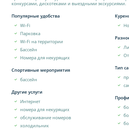
конкурсами, дискотеками и выездными экскурсиями.
Популярные удобства
Курен
Wi-Fi
Но
Парковка
Разно
Wi-Fi на территории
Л
Бассейн
От
Номера для некурящих
Тип с
Спортивные мероприятия
пр
бассейн
са
Другие услуги
Профи
Интернет
бо
номера для некурящих
бо
обслуживание номеров
бо
холодильник