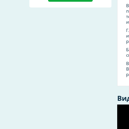
В
п
т
и
Г
и
р
Б
с
В
В
р
Ви