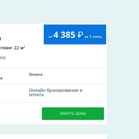
4 385
от
за 1 ночь
и
2
тями· 22 м
мер
Оплата
ия
Онлайн бронирование и
оплата
УЗНАТЬ ЦЕНЫ