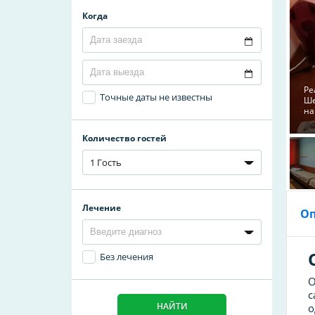
Когда
Ре
Точные даты не известны
Ше
на
Количество гостей
1 Гость
Лечение
О
Без лечения
О
с
НАЙТИ
о