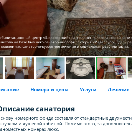
абилитационный центр «Шелеховский» расположен в лесопарковой зоне 
лехова на базе бывшего санатория-профилактория «Металлург». Здесь ра
правлениях: санаторно-курортное лечение и социальная реабилитация.
писание
Номера и цены
Услуги
Лечение
Описание санатория
снову номерного фонда составляют стандартные двухмест
анузлом и душевой кабиной. Помимо этого, за дополнител
дноместных номерах люкс.