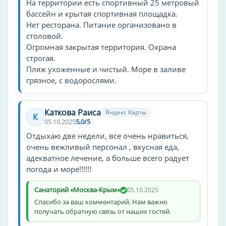
На территории есть спортивный 25 метровый
Косметологический кабинет
бассейн и крытая спортивная площадка.
Нет ресторана. Питание организовано в
Массажный кабинет
столовой.
Огромная закрытая территория. Охрана
Зоны общественного пользования
строгая.
Игровая комната
Пляж ухоженные и чистый. Море в заливе
Парк
грязное, с водорослями.
Церковь
Каткова Раиса
Яндекс Карты
Услуги уборки/чистки
К
05.10.2025
5,0/5
Прачечная
Отдыхаю две недели, все очень нравиться,
очень вежливый персонал , вкусная еда,
Разное
адекватное лечение, а больше всего радует
погода и море!!!!!!
Лифт
Отопление
Санаторий «Москва-Крым»
05.10.2025
Спасибо за ваш комментарий. Нам важно
Тип санатория
получать обратную связь от наших гостей.
санаторий