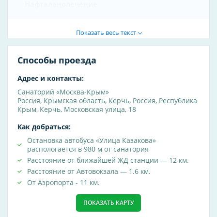
Нафталанолечение
Ванны
Показать весь текст
Косметологические услуги
бальнеотерапия
Способы проезда
ультразвук
Адрес и контакты:
Специализация клиники
Санаторий «Москва-Крым»
Россия
,
Крымская область
,
Керчь
,
Россия, Республика
диагностика
Крым, Керчь, Московская улица, 18
кардиология
Как добраться:
медицинские справки
Остановка автобуса «Улица Казакова»
неврология
распологается в 980 м от санатория
Расстояние от ближайшей ЖД станции — 12 км.
урология
Расстояние от Автовокзала — 1.6 км.
Врачи-специалисты
От Аэропорта - 11 км.
андролог
ПОКАЗАТЬ КАРТУ
иммунолог