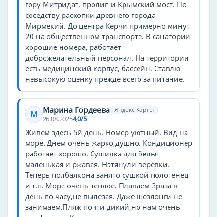
гору Митридат, пролив и Крымский мост. По
Туры
соседству раскопки древнего города
Мирмекий. До центра Керчи примерно минут
пляжные
20 на общественном транспорте. В санатории
детские
хорошие номера, работает
для пенсионеров
доброжелательный персонал. На территории
есть медицинский корпус, бассейн. Ставлю
Семейные услуги и дети
невысокую оценку прежде всего за питание.
Батут
Марина Гордеева
Яндекс Карты
М
Тип гостиницы
26.08.2025
4,0/5
лечебно-оздоровительный комплекс
Живем здесь 5й день. Номер уютный. Вид на
море. Днем очень жарко,душно. Кондиционер
пансион
работает хорошо. Сушилка для белья
маленькая и ржавая. Натянули веревки.
Частота уборки
Теперь полбалкона занято сушкой полотенец
ежедневно
и т.п. Море очень теплое. Плаваем 3раза в
день по часу,не вылезая. Даже шезлонги не
Услуги на стойке регистрации
занимаем.Пляж почти дикий,но нам очень