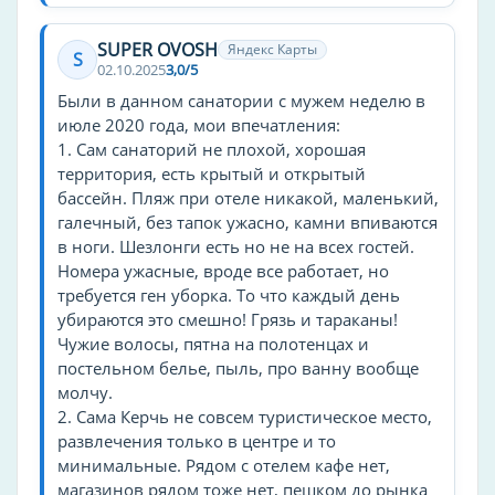
оздоровительный комплекс
SUPER OVOSH
Яндекс Карты
медицинский центр
S
02.10.2025
3,0/5
Были в данном санатории с мужем неделю в
Пляжная линия
июле 2020 года, мои впечатления:
1-я линия
1. Сам санаторий не плохой, хорошая
территория, есть крытый и открытый
Тип пляжа
бассейн. Пляж при отеле никакой, маленький,
галечный, без тапок ужасно, камни впиваются
галечный
в ноги. Шезлонги есть но не на всех гостей.
Спорт
Номера ужасные, вроде все работает, но
требуется ген уборка. То что каждый день
бадминтон
убираются это смешно! Грязь и тараканы!
волейбол
Чужие волосы, пятна на полотенцах и
постельном белье, пыль, про ванну вообще
настольный теннис
молчу.
теннисный корт
2. Сама Керчь не совсем туристическое место,
футбол
развлечения только в центре и то
минимальные. Рядом с отелем кафе нет,
Прокат
магазинов рядом тоже нет, пешком до рынка