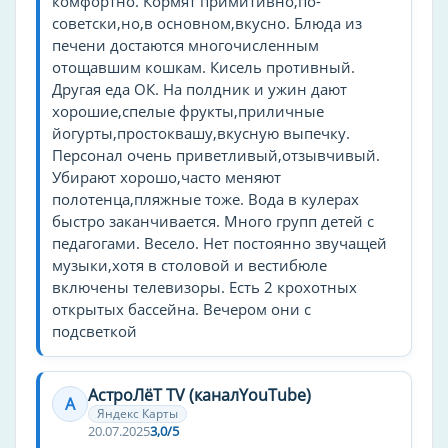
комфортно. Кормят примитивно,по-
Экскурсионное бюро
советски,но,в основном,вкусно. Блюда из
Аренда и прокат
печени достаются многочисленным
отощавшим кошкам. Кисель противный.
Ролики
Другая еда ОК. На полдник и ужин дают
хорошие,спелые фрукты,приличные
Профиль
йогурты,простоквашу,вкусную выпечку.
болезни костно-мышечной системы
Персонал очень приветливый,отзывчивый.
Убирают хорошо,часто меняют
урология
полотенца,пляжные тоже. Вода в кулерах
быстро заканчивается. Много групп детей с
Оснащение бизнес-центра
педагогами. Весело. Нет постоянно звучащей
компьютер
музыки,хотя в столовой и вестибюле
включены телевизоры. Есть 2 крохотных
Кухня
открытых бассейна. Вечером они с
подсветкой
морская
Для фигуры
АстроЛёТ TV (каналYouTube)
А
миостимуляция
Яндекс Карты
20.07.2025
3,0/5