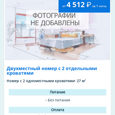
4 512
2010
от
за 1 ночь
Год основания
Двухместный номер с 2 отдельными
кроватями
2
Номер с 2 одноместными кроватями· 27 м
Без питания