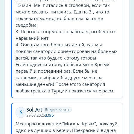
15 мин. Мы питались в столовой, если так
машин
можно сказать- питались. Еда на 3-, что-то
Оборудование для кухни
поклевать можно, но большая часть не
съедобна.
чайник
3. Персонал нормально работает, особенных
нареканий нет.
Тип лагеря
4. Очень много больных детей, как мы
база отдыха
поняли санаторий ориентирован на больных
детей, так что будьте к этому готовы.
городской
Если подвести итоги, то были мы в Крыму
санаторий
первый и последний раз. Если бы не
игровой
пандемия, выбрали бы другое место за
меньшие деньги! После этого санатория
Особенности заведения
любая трешка в Турции покажется мне раем.
бесплатная парковка
Sol_Art
Яндекс Карты
На пляже есть
S
29.08.2025
3,0/5
душ
Месторасположение "Москва-Крым", пожалуй,
урны
одно из лучших в Керчи. Прекрасный вид на