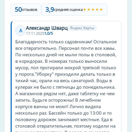
Wi-Fi в номере
50
3,9
★★★★★
отзывов
средняя оценка
Спортивные мероприятия
бассейн
Александр Шварц
Яндекс Карты
А
17.11.2025
1,0/5
баскетбол
Благодарность только садовникам! Остальное
волейбол
все отвратительно. Персонал почти все хамы.
футбол
По несколько дней не мыли полы в столовой,
в коридорах. В номерах только выносили
Другие услуги
мусор, пол протирали мокрой тряпкой только
у порога."Уборку" приходили делать только в
кондиционер в номере
тихий час, орали на весь санаторий. Воды в
игровая комната
кулерах не было с пятницы до понедельника.
массаж
А магазинов рядом нет, даже таблетку не чем
врач
запить. Будьте осторожны! В лечебном
корпусе ванны не моют! Лично видела
spa
несколько раз. Бассейн только до 13:00 и то
трансфер
половину дорожек занимают местные. Еда в
ресторан
столовой отвратительная, поэтому ходили на