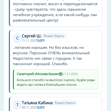
шезлонги
постоянно глючит, висит и переподключается
оплата картой
- сразу чувствуется, что здесь серьезное
сейф
лечебное учреждение, а не какой-нибудь там
развлекательный центр)
барбекю
теннисный корт
настольный теннис
Сергей Ш.
Яндекс Карты
С
11.11.2025
5,0/5
кинозал
..питание хорошее. Но без изысков, но
камера хранения
вкусное. Персонал ОЧЕНЬ внимательный.
Интернет
Недостаток нет связи с городом. А так
телевизор в номере
пансионат хороший. Спасибо.
баня
Санаторий «Москва-Крым»
11.11.2025
мини-бар
Большое спасибо за высокую оценку. Будем рады
завтрак
видеть вас снова в ближайшем сезоне.
Способ оплаты
оплата картой
Татьяна Кабина
Яндекс Карты
Т
08.11.2025
3,0/5