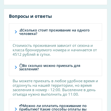
кардиолог
косметолог
Вопросы и ответы
мануальный терапевт
невролог
💰Сколько стоит проживание на одного
ортопед
человека?
педиатр
Стоимость проживания зависит от сезона и
проктолог
класса бронируемого номера и начинается от
терапевт
4512 рублей в сутки.
уролог
⏱Во сколько можно приехать для
заселения?
Методы диагностики
УЗИ
Вы можете приехать в любое удобное время и
отдохнуть на нашей территории, но время
ЭКГ
заселения в номер - 12:00. Выселение в день
отъезда нужно выполнить до 11:00.
Услуги общие
💳Можно ли оплатить проживание по
прибытию? Какие способы оплаты вы