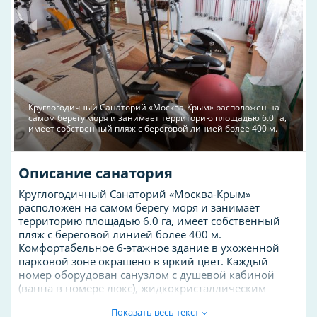
Круглогодичный Санаторий «Москва-Крым» расположен на
самом берегу моря и занимает территорию площадью 6.0 га,
имеет собственный пляж с береговой линией более 400 м.
Описание санатория
Круглогодичный Санаторий «Москва-Крым»
расположен на самом берегу моря и занимает
территорию площадью 6.0 га, имеет собственный
пляж с береговой линией более 400 м.
Комфортабельное 6-этажное здание в ухоженной
парковой зоне окрашено в яркий цвет. Каждый
номер оборудован санузлом с душевой кабиной
(ванна в номере люкс), жидкокристаллическим
телевизором, кондиционером, мини-баром,
Показать весь текст
спутниковым телевидением, бесплатным Wi-Fi