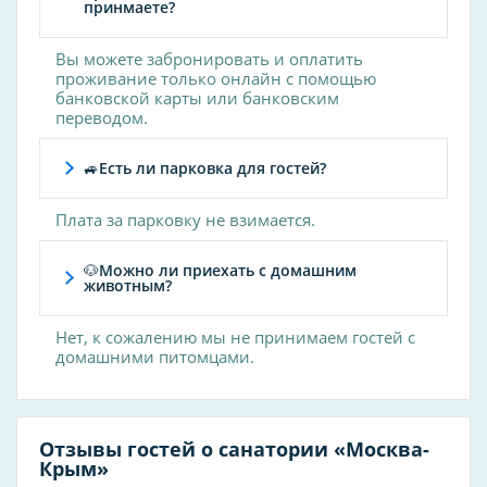
Отдыхающие с помощью заботливого
принмаете?
персонала могут пройти курсы лечения
заболеваний верхних дыхательных путей,
Вы можете забронировать и оплатить
опорно-двигательного аппарата, нервных и
проживание только онлайн с помощью
психических расстройств. Этому способствуют
банковской карты или банковским
процедуры, оказываемые специалистами
переводом.
санатория по назначению врача.
Популярные удобства
🚙Есть ли парковка для гостей?
Wi-Fi
Плата за парковку не взимается.
Парковка
Wi-Fi на территории
🐶Можно ли приехать с домашним
животным?
Пляж
Бассейн
Нет, к сожалению мы не принимаем гостей с
Кондиционер
домашними питомцами.
Ресторан
Круглосуточная стойка регистрации
Бар
Отзывы гостей о санатории «Москва-
Крым»
Сад