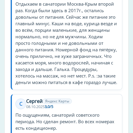
Детские услуги
Отдыхаем в санатории Москва-Крым второй
раз. Когда были здесь в 2017г., остались
детская площадка
довольны от питания. Сейчас же питание это
детский бассейн
главный минус. Каши на воде, курица везде и
для детей
во всём, порции маленькие, для женщины
нормально, но не для мужчины. Ходим
Спорт и здоровье
просто голодными и не довольными от
данного питания. Номерной фонд на пятёрку,
Бадминтон
очень прилично, не хуже заграничных. Что
Спортзал
касается моря, много водорослей, начиная с
Тренажерный зал
захода и дальше. Галька. Процедуры,
хотелось на массаж, но нет мест. P.s. :за такие
Баскетбольная площадка
деньги можно питаться в кафе гораздо лучше.
Бильярд
Волейбольная площадка
Сергей
Яндекс Карты
С
Бассейн, СПА и оздоровление
08.10.2025
3,0/5
По ощущениям, санаторий советского
Детский бассейн
периода. Но сделан ремонт. Во всех номерах
Бассейн с морской водой
есть кондиционер.
Ингаляции