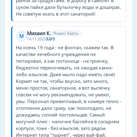
рынок за продуктами. В дорогу в самолет в
фен
сухом пайке дали бутылочку воды и доширак.
бар
Не советую ехать в этот санаторий!
лифт
конференц-зал
Михаил К.
Яндекс Карты
банкомат
М
14.11.2025
3,0/5
сауна
На осень 19 года - не фонтан, скажем так. В
тренажёрный зал
качестве лечебного учреждения не
круглосуточная стойка регистрации
тестировал, а как гостиница - на троечку,
бюджетно переночевать, не ожидая каких-
холодильник
либо изысков. Даже мыло надо иметь своё)
утюг
Кормят не так, чтобы вкусно, зато много,
прачечная
меню простое, санаторное, а вот выпечку
совсем не могу рекомендовать, не умеют,
отопление
увы. Персонал приветливый, в номере тепло -
бассейн
отопление дали сразу, как похолодало, не
пляж
дожидаясь соплей постояльцев. Самый
кафе
могучий плюс - наличие бассейна в соседнем
корпусе, тоже - без изысков, зато рядом.
уборка
Интернет типа "тырнет", через вай-фай,