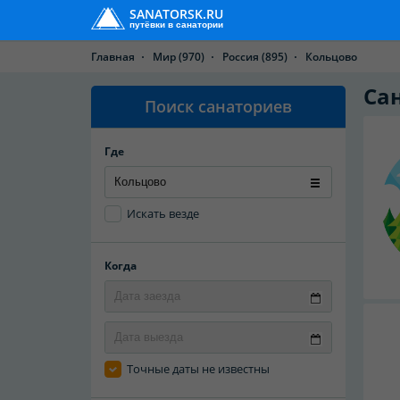
SANATORSK.RU
путёвки в санатории
Главная
Мир
(970)
Россия
(895)
Кольцово
Са
Поиск санаториев
Где
Искать везде
Когда
Точные даты не известны