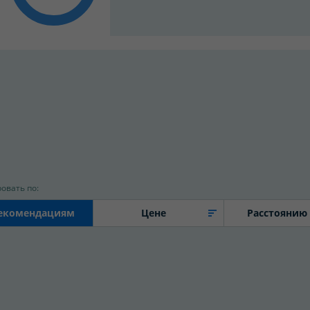
овать по:
екомендациям
Цене
Расстоянию