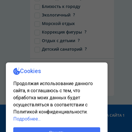
Близость к городу
?
Экологичный
Морской отдых
?
Коррекция фигуры
?
Отдых с детьми
?
Детский санаторий
НАЙТИ
Сбросить фильтры
КАРТА САЙТА 1