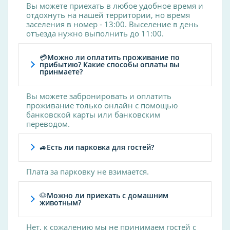
Вы можете приехать в любое удобное время и
отдохнуть на нашей территории, но время
На пляже есть
заселения в номер - 13:00. Выселение в день
отъезда нужно выполнить до 11:00.
душ
урны
💳Можно ли оплатить проживание по
прибытию? Какие способы оплаты вы
Детские услуги
принмаете?
детское меню
Вы можете забронировать и оплатить
проживание только онлайн с помощью
Спорт и здоровье
банковской карты или банковским
переводом.
Бильярд
Футбольное поле
🚙Есть ли парковка для гостей?
Семейные услуги и дети
Плата за парковку не взимается.
Детская дискотека
🐶Можно ли приехать с домашним
Отдых и развлечения
животным?
Дискотека
Нет, к сожалению мы не принимаем гостей с