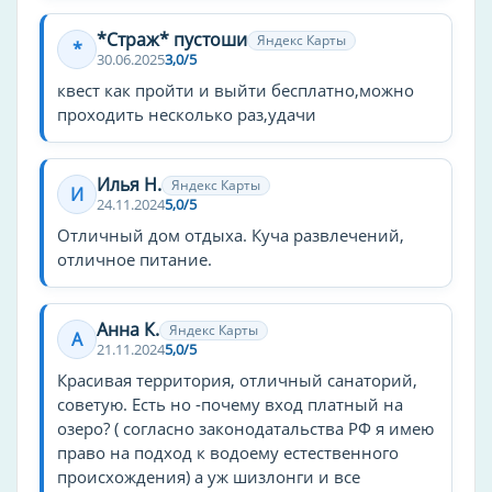
*Страж* пустоши
Яндекс Карты
*
30.06.2025
3,0/5
квест как пройти и выйти бесплатно,можно
проходить несколько раз,удачи
Илья Н.
Яндекс Карты
И
24.11.2024
5,0/5
Отличный дом отдыха. Куча развлечений,
отличное питание.
Анна К.
Яндекс Карты
А
21.11.2024
5,0/5
Красивая территория, отличный санаторий,
советую. Есть но -почему вход платный на
озеро? ( согласно законодатальства РФ я имею
право на подход к водоему естественного
происхождения) а уж шизлонги и все