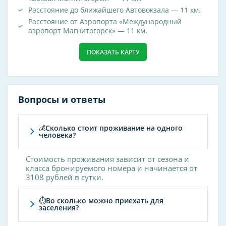
Расстояние до ближайшего Автовокзала — 11 км.
общетерапевтический
Расстояние от Аэропорта «Международный
профессиональные болезни
аэропорт Магнитогорск» — 11 км.
урология
ПОКАЗАТЬ КАРТУ
Тип пляжа
галечный
Вопросы и ответы
Прокат
машин
💰Сколько стоит проживание на одного
человека?
Спортивные мероприятия
бассейн
Стоимость проживания зависит от сезона и
класса бронируемого номера и начинается от
футбол
3108 рублей в сутки.
Тип лагеря
⏱Во сколько можно приехать для
санаторий
заселения?
игровой