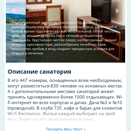
Расположенный у отрогов Уральских гор, рядом с
красивейшим озером, среди смешанного леса, санаторий в
любое время года напитает вас живительной силой чистого
воздуха, мощью древних гор и теплым отношением
персонала. Хрустально чистое озеро, неповторимый аромат
воздуха, красивые горы, разнообразие лечебных трав,
множество грибов и ягод создают прекрасные условия для
отдыха и лечения.
Описание санатория
В его 447 номерах, оснащенных всем необходимым,
могут разместиться 830 человек на основных местах.
А с дополнительными местами санаторий может
принять одновременно более 1000 отдыхающих. Wi-
fi интернет во всех корпусах и дачах. Дача №3 и №10
(проводной). В клубе 72F, кафе и барах для клиентов
Wi-fi бесплатно. Жильё каждый выбирает на свой
вкус: будет ли это двухкомнатный люкс,
стандартный однокомнатный номер или
Показать весь текст
двухкомнатный трехместный номер в блочной даче