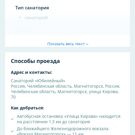
Тип санатория
санаторий
Профиль
аллергология
Показать весь текст
болезни мочеполовой системы
болезни нервной системы
Способы проезда
болезни обмена веществ
Адрес и контакты:
болезни опорно-двигательного аппарата
Санаторий «Юбилейный»
болезни органов дыхания
Россия
,
Челябинская область
,
Магнитогорск
,
Россия,
болезни органов зрения
Челябинская область, Магнитогорск, улица Кирова,
70
болезни органов пищеварения
болезни сердечно-сосудистой системы
Как добраться:
болезни системы кровообращения
Автобусная остановка «Улица Кирова» находится
на расстоянии 1,3 км до санатория
болезни эндокринной системы
До ближайшего Железнодорожного вокзала
геронтология
«Вокзал Магнитогорск» — 11 км.