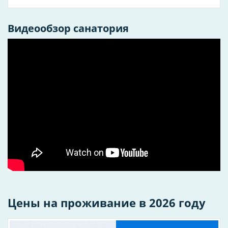
– решать только Вам.
Санаторий имеет собственный благоустроенный
Видеообзор санатория
песчано-галечный пляж и великолепную
набережную протяженностью более 1800 м.
В процессе санаторного лечения и отдыха важным
является сбалансированное полноценное питание.
Разработанные персоналом диеты, предлагаемые в
столовых санатория, обладают общеукрепляющим
действием, способствуют освобождению организма
от шлаков. Меню-заказ достаточно разнообразно.
Два бассейна – большой бассейн с подсветкой
площадью 300 м2 (два подводных гейзера,
подводный массаж), горки и детский бассейн
глубиной 0,9 м. Зона расслабления с двумя джакузи,
баром, лежаками (летом на открытом балконе),
вертикальным солярием и сауной с сухим паром.
427
Количество номеров
Цены на проживание в 2026 году