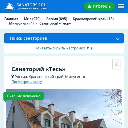
SANATORSK.RU
ПРОФИЛЬ
путёвки в санатории
Главная
Мир
(970)
Россия
(895)
Красноярский край
(18)
Минусинск
(4)
Санаторий «Тесь»
Поиск санаториев
Показать/скрыть настройки ▼▲
Санаторий «Тесь»
Россия, Красноярский край, Минусинск
Посмотреть карту
Питание включено