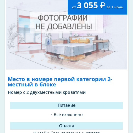
3 055
переодевания, медицинский пункт, спасательная
от
за 1 ночь
станция).
Место в номере первой категории 2-
местный в блоке
Номер с 2 двухместными кроватями
Всё включено