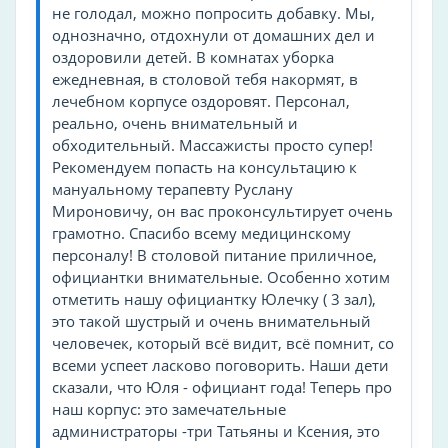
не голодал, можно попросить добавку. Мы,
Няня / услуги по уходу за детьми
однозначно, отдохнули от домашних дел и
оздоровили детей. В комнатах уборка
Отдых и развлечения
ежедневная, в столовой тебя накормят, в
Библиотека
лечебном корпусе оздоровят. Персонал,
реально, очень внимательный и
Дискотека
обходительный. Массажисты просто супер!
Настольные игры
Рекомендуем попасть на консультацию к
мануальному терапевту Руслану
Разное
Мироновичу, он вас проконсультирует очень
Курение на всей территории запрещено
грамотно. Спасибо всему медицинскому
персоналу! В столовой питание приличное,
Отопление
официантки внимательные. Особенно хотим
Особенности заведения
отметить нашу официантку Юлечку ( 3 зал),
это такой шустрый и очень внимательный
настольные игры
человечек, который всё видит, всё помнит, со
всеми успеет ласково поговорить. Наши дети
Для фигуры
сказали, что Юля - официант года! Теперь про
гидромассаж
наш корпус: это замечательные
администраторы -три Татьяны и Ксения, это