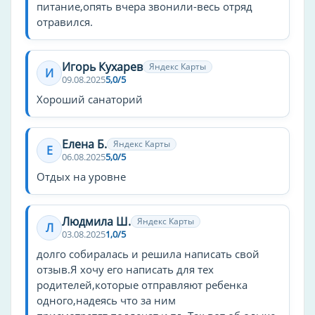
питание,опять вчера звонили-весь отряд
парикмахерская
отравился.
терраса
игровая комната
Игорь Кухарев
Яндекс Карты
И
игровые автоматы
09.08.2025
5,0/5
завтрак
Хороший санаторий
Спорт
Елена Б.
Яндекс Карты
Е
теннисный корт
06.08.2025
5,0/5
настольный теннис
Отдых на уровне
бадминтон
волейбол
Людмила Ш.
Яндекс Карты
Л
пляжный волейбол
03.08.2025
1,0/5
футбол
долго собиралась и решила написать свой
отзыв.Я хочу его написать для тех
Тип санатория
родителей,которые отправляют ребенка
одного,надеясь что за ним
оздоровительный комплекс