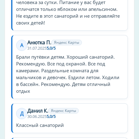
человека за сутки. Питание у вас будет
отличатся только яблоком или апельсином.
Аренда и прокат
Не ездите в этот санаторий и не отправляйте
своих детей!
Коньки
Беседка
Велосипед
Анютка П.
Яндекс Карты
А
31.07.2025
5,0/5
Профиль
Брали путёвки детям. Хороший санаторий.
Рекомендую. Все под охраной. Все под
болезни нервной системы
камерами. Раздельные комната для
болезни опорно-двигательного аппарата
мальчиков и девочек. Ездили летом. Ходили
болезни органов дыхания
в бассейн. Рекомендую. Детям отличный
болезни органов пищеварения
отдых
болезни сердечно-сосудистой системы
Данил К.
Яндекс Карты
Частота уборки
Д
30.06.2025
5,0/5
ежедневно
Классный санаторий
Прокат