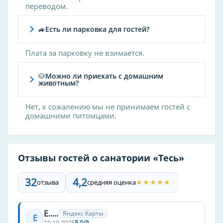
переводом.
Спортивные мероприятия
🚙Есть ли парковка для гостей?
бассейн
баскетбол
Плата за парковку не взимается.
волейбол
футбол
🐶Можно ли приехать с домашним
животным?
Другие услуги
Нет, к сожалению мы не принимаем гостей с
пляж
домашними питомцами.
сауна
солярий
кинозал
Отзывы гостей о санатории «Тесь»
верховая езда
32
4,2
кафе
★★★★★
отзыва
средняя оценка
прачечная
spa
Е.....
Яндекс Карты
Е
бассейн
19.10.2025
5,0/5