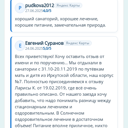
pudkova2012
Яндекс Карты
машин
P
27.06.2025
4,0/5
велосипедов
хороший санаторий, хорошее лечение,
хорошее питание, замечательная природа.
Способ оплаты
оплата картой
Евгений Суранов
Яндекс Карты
Е
24.06.2025
5,0/5
Детские услуги
Всех приветствую! Хочу оставить отзыв от
детское меню
имени и по поручению... Мы отдыхали в
для детей
санатории с 31.10-20.11.2019 по путёвкам
детский клуб
мать и дитя из Иркутской области, наш корпус
№7. Полностью присоединяемся к отзыву
детская площадка
Ларисы К. от 19.02.2019, где всё очень
правильно описано. От нашего заезда хочу
Питание
добавить, что надо понимать разницу между
Детское меню
стационарным лечением и
оздоровительным. В Солнечном
Семейные услуги и дети
оздоровительное лечение в достаточном
объёме! Питание вполне приличное, никто
Игровые автоматы