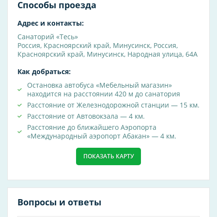
Способы проезда
Косметологические услуги
ультразвук
Адрес и контакты:
Санаторий «Тесь»
Специализация клиники
Россия
,
Красноярский край
,
Минусинск
,
Россия,
Красноярский край, Минусинск, Народная улица, 64А
диагностика
Как добраться:
медицинские справки
Остановка автобуса «Мебельный магазин»
неврология
находится на расстоянии 420 м до санатория
Расстояние от Железнодорожной станции — 15 км.
Методы диагностики
Расстояние от Автовокзала — 4 км.
УЗИ
Расстояние до ближайшего Аэропорта
«Международный аэропорт Абакан» — 4 км.
Услуги общие
ПОКАЗАТЬ КАРТУ
Свободное от лечебных процедур время вы
можете насладиться природой, пообщаться и
отдохнуть душой. Организаторы досуга
проводят экскурсии, спортивные
Вопросы и ответы
мероприятия, концерты, развлекательные
конкурсы. Вы можете поиграть в бильярд,