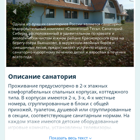
Одним из лучших санаториев России является санаторно-
оздоровительный комплекс «Солнечный Тесь». Санаторий
Сибири, расположенный в удивительном по красоте и
экологически чистом южном районе Красноярского края на
берегу озера Вьюшково, в окружении хвойных боров и
смешанных лесов, предоставляет услуги по отдыху и
санаторно-курортному лечению детей и взрослых в течение
всего года.
Описание санатория
Проживание предусмотрено в 2-х этажных
комфортабельных спальных корпусах, коттеджного
типа. В корпусах имеются 2-х, 3-х, 4-х местные
номера, сгруппированные в блоки с общей
прихожей, туалетом, душевой или сгруппированные
в секции, соответствующие санитарным нормам. На
каждом этаже имеются детские оборудованные
игровые комнаты, установлены телевизоры.
Питание – неотъемлемый фактор оздоровления.
Показать весь текст