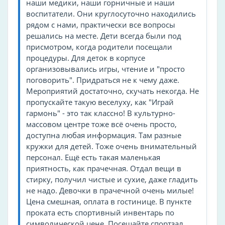
Предоставляемые справки
наши медики, наши горничные и наши
воспитатели. Они круглосуточно находились
санаторно-курортная карта
рядом с нами, практически все вопросы
решались на месте. Дети всегда были под
На пляже есть
присмотром, когда родители посещали
душ
процедуры. Для деток в корпусе
организовывались игры, чтение и "просто
медицинский пункт
поговорить". Придраться не к чему даже.
Мероприятий достаточно, скучать некогда. Не
Туры
пропускайте такую веселуху, как "Играй
детские
гармонь" - это так классно! В культурно-
оздоровительные
массовом центре тоже всё очень просто,
доступна любая информация. Там разные
развлекательные
кружки для детей. Тоже очень внимательный
персонал. Ещё есть такая маленькая
приятность, как прачечная. Отдал вещи в
стирку, получил чистые и сухие, даже гладить
не надо. Девочки в прачечной очень милые!
Цена смешная, оплата в гостинице. В пункте
проката есть спортивный инвентарь по
символической цене. Посещайте спортзал,