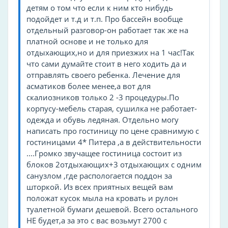
детям о том что если к ним кто нибудь
подойдет и т.д и т.п. Про бассейн вообще
Бассейн, СПА и оздоровление
отдельный разговор-он работает так же на
Солярий
платной основе и не только для
Гидромассажная ванна
отдыхающих,но и для приезжих на 1 час!Так
что сами думайте стоит в него ходить да и
Парикмахерская
отправлять своего ребенка. Лечение для
Салон красоты
асматиков более менее,а вот для
скалиозников только 2 -3 процедуры.По
Зоны общественного пользования
корпусу-мебель старая, сушилка не работает-
Парк
одежда и обувь ледяная. Отдельно могу
написать про гостиницу по цене сравнимую с
Библиотека
гостиницами 4* Питера ,а в действительности
Игровая комната
....Громко звучащее гостиница состоит из
Настольные игры
блоков 2отдыхающих+3 отдыхающих с одним
Общий лаундж
санузлом ,где распологается поддон за
шторкой. Из всех приятных вещей вам
Церковь
положат кусок мыла на кровать и рулон
туалетной бумаги дешевой. Всего остального
Услуги уборки/чистки
НЕ будет,а за это с вас возьмут 2700 с
Прачечная