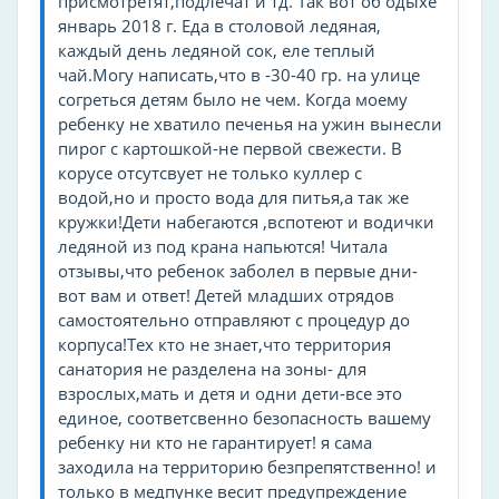
присмотретят,подлечат и тд. Так вот об одыхе
санаторий
январь 2018 г. Еда в столовой ледяная,
профилакторий
каждый день ледяной сок, еле теплый
чай.Могу написать,что в -30-40 гр. на улице
Тип лагеря
согреться детям было не чем. Когда моему
ребенку не хватило печенья на ужин вынесли
санаторий
пирог с картошкой-не первой свежести. В
городской
корусе отсутсвует не только куллер с
детский оздоровительный
водой,но и просто вода для питья,а так же
кружки!Дети набегаются ,вспотеют и водички
Спорт и здоровье
ледяной из под крана напьются! Читала
отзывы,что ребенок заболел в первые дни-
Верховая езда
вот вам и ответ! Детей младших отрядов
Коньки
самостоятельно отправляют с процедур до
Спортзал
корпуса!Тех кто не знает,что территория
санатория не разделена на зоны- для
Бадминтон
взрослых,мать и детя и одни дети-все это
Велосипед
единое, соответсвенно безопасность вашему
Дартс
ребенку ни кто не гарантирует! я сама
Тренажерный зал
заходила на территорию безпрепятственно! и
только в медпунке весит предупреждение
Футбольное поле