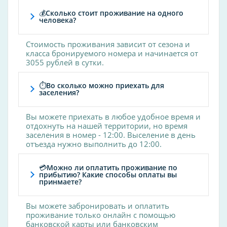
настольный теннис, футбол, баскетбол.
💰Сколько стоит проживание на одного
Зимой можно покататься на лыжах в
человека?
заснеженном бору или взять на прокат
коньки. Для вас сауна, караоке-клуб,
Стоимость проживания зависит от сезона и
библиотека, кафе. Дополнительно для детей
класса бронируемого номера и начинается от
игровые комнаты в корпусах,
3055 рублей в сутки.
Популярные удобства
⏱Во сколько можно приехать для
Wi-Fi
заселения?
Wi-Fi на территории
Вы можете приехать в любое удобное время и
Пляж
отдохнуть на нашей территории, но время
заселения в номер - 12:00. Выселение в день
Бассейн
отъезда нужно выполнить до 12:00.
Парковка
Ресторан
💳Можно ли оплатить проживание по
прибытию? Какие способы оплаты вы
Терраса
принмаете?
Бар
Вы можете забронировать и оплатить
Сад
проживание только онлайн с помощью
Детский клуб
банковской карты или банковским