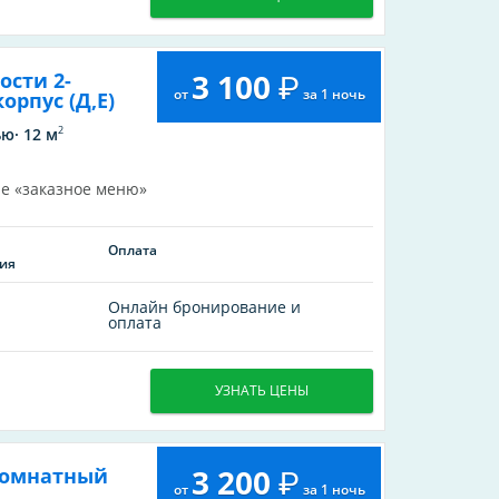
3 100
сти 2-
от
за 1 ночь
рпус (Д,Е)
2
ю· 12 м
е «заказное меню»
Оплата
ия
Онлайн бронирование и
оплата
УЗНАТЬ ЦЕНЫ
3 200
комнатный
от
за 1 ночь