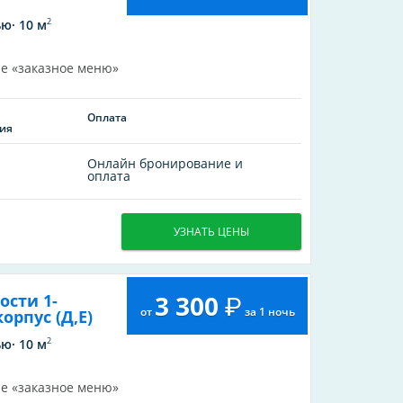
2
ю· 10 м
е «заказное меню»
Оплата
ия
Онлайн бронирование и
оплата
УЗНАТЬ ЦЕНЫ
3 300
сти 1-
от
за 1 ночь
рпус (Д,Е)
2
ю· 10 м
е «заказное меню»