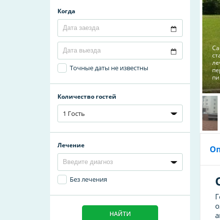
Когда
Са
ст
ле
Точные даты не известны
пе
пи
Количество гостей
1 Гость
Лечение
О
Без лечения
Г
о
НАЙТИ
а