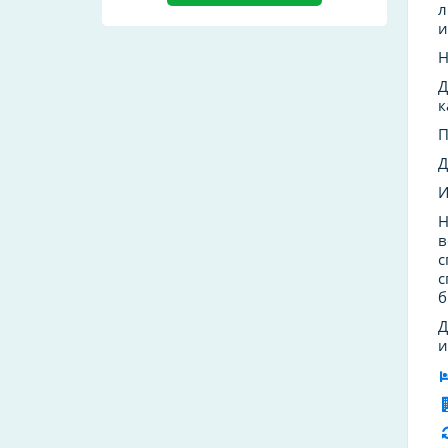
л
и
Н
Д
к
П
Д
И
Н
в
с
с
б
Д
и