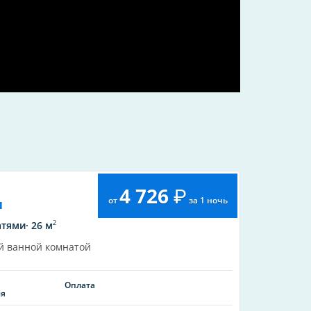
4 726
от
за 1 ночь
и
2
тями· 26 м
й ванной комнатой
Оплата
ия