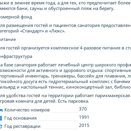
ыжи в зимнее время года, а для тех, кто предпочитает бол
меются бани, сауны и обустроенный пляж на берегу.
омерной фонд
ля размещения гостей и пациентов санатория предоставле
атегорий «Стандарт» и «Люкс».
итание
ля гостей организуется комплексное 4-разовое питание в ст
нфраструктура
а базе санатория работает лечебный центр широкого проф
озможности для активного и здорового отдыха: спортивны
портивный инвентарь, тренажеры, бассейн для плавания, 
покойного досуга есть гидротермальный комплекс с банями и
ильярд и настольный теннис, киноконцертный зал, библиот
ля удобства гостей на территории работает парикмахерская 
гровая комната для детей. Есть парковка.
370
Количество номеров
1991
Год основания
2015
Год реставрации