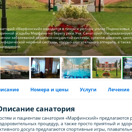
наторий «Марфинский» находится в тихом и уютном уголке Подмосковья, 
аринной усадьбы Марфино на берегу реки Уча. Санаторий специализирует
чении заболеваний сердечно-сосудистой системы, органов дыхания, цен
риферической нервной системы, опорно-двигательного аппарата, а также
щеварения.
писание
Номера и цены
Услуги
Лечение
Описание санатория
остям и пациентам санатория «Марфинский» предлагаются
здоровительных процедур, а также просто приятный и здо
ктивного досуга предлагаются спортивные игры, плаватель