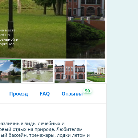
на месте
ся на
тральной и
 органов
50
Проезд
FAQ
Отзывы
 различные виды лечебных и
ровый отдых на природе. Любителям
ный бассейн, тренажеры, лодки летом и