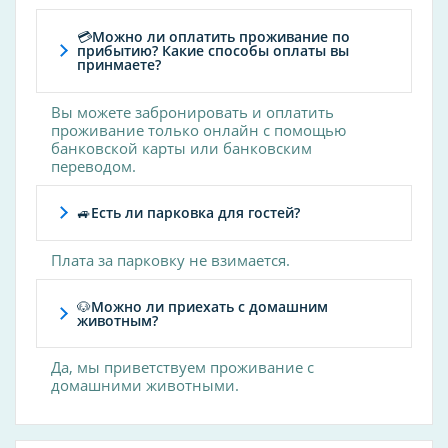
химчистка
💳Можно ли оплатить проживание по
прибытию? Какие способы оплаты вы
Спорт
принмаете?
настольный теннис
Вы можете забронировать и оплатить
теннисный корт
проживание только онлайн с помощью
рыбалка
банковской карты или банковским
переводом.
бадминтон
катание на лыжах
🚙Есть ли парковка для гостей?
прокат оборудования для водных видов
спорта
Плата за парковку не взимается.
волейбол
футбол
🐶Можно ли приехать с домашним
животным?
Способ оплаты
Да, мы приветствуем проживание с
оплата картой
домашними животными.
Детские услуги