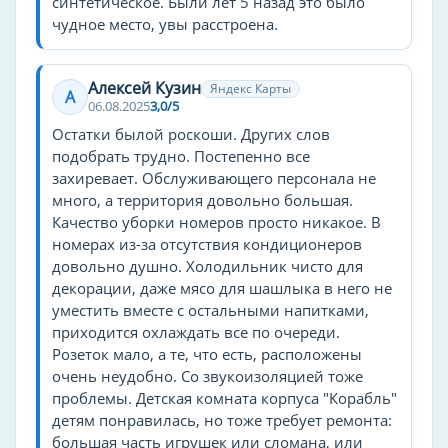
синтетическое. Были лет 5 назад это было
Караоке
чудное место, увы расстроена.
Мини-зоопарк
Снегоходы
Алексей Кузин
Яндекс Карты
А
06.08.2025
3,0/5
Цены
Остатки былой роскоши. Других слов
высокие
подобрать трудно. Постепенно все
захиревает. Обслуживающего персонала не
Тип пляжа
много, а территория довольно большая.
Качество уборки номеров просто никакое. В
песчаный
номерах из-за отсутствия кондиционеров
Питание
довольно душно. Холодильник чисто для
декорации, даже мясо для шашлыка в него не
без питания
уместить вместе с остальными напитками,
всё включено
приходится охлаждать все по очереди.
Розеток мало, а те, что есть, расположены
Оборудование для кухни
очень неудобно. Со звукоизоляцией тоже
проблемы. Детская комната корпуса "Корабль"
плита
детям понравилась, но тоже требует ремонта:
чайник
большая часть игрушек или сломана, или