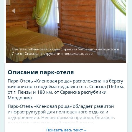
Комплекс «Кленовая роща» с крытым бассейном находится в
7 км от Спасска, в окружении нескольких озер.
Описание парк-отеля
Парк-Отель «Кленовая роща» расположена на берегу
живописного водоёма недалеко от г. Спасска (160 км.
от г. Пензы и 180 км. от Саранска республики
Мордовия).
Парк-Отель «Кленовая роща» обладает развитой
инфраструктурой для полноценного отдыха и
оздоровления. Неповторимая природа, близость
водоемов, упоительный свежий воздух,
экологически чистая зона, природный ландшафт,
Показать весь текст