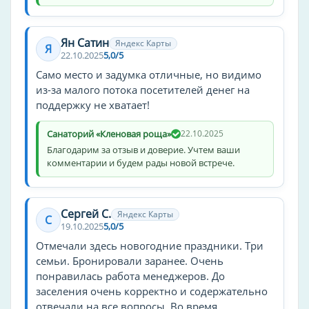
Джакузи
Салон красоты
Ян Сатин
Яндекс Карты
Я
22.10.2025
5,0/5
Зоны общественного пользования
Само место и задумка отличные, но видимо
Игровая комната
из-за малого потока посетителей денег на
Парк
поддержку не хватает!
Библиотека
Санаторий «Кленовая роща»
22.10.2025
Церковь
Благодарим за отзыв и доверие. Учтем ваши
комментарии и будем рады новой встрече.
Услуги уборки/чистки
Прачечная
Сергей С.
Химчистка
Яндекс Карты
С
19.10.2025
5,0/5
Аренда и прокат
Отмечали здесь новогодние праздники. Три
семьи. Бронировали заранее. Очень
Велосипед
понравилась работа менеджеров. До
Мангал
заселения очень корректно и содержательно
Ролики
отвечали на все вопросы. Во время