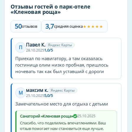
детская площадка
Отзывы гостей о парк-отеле
детский бассейн
«Кленовая роща»
детское меню
50
3,7
★★★★★
отзывов
средняя оценка
для детей
детская комната
Павел К.
Яндекс Карты
П
Спорт и здоровье
28.10.2025
1,0/5
Бадминтон
Приехал по навигатору, а там оказалась
гостиница олим низко пробная, пришлось
Велосипед
ночевать так как был уставший с дороги
Катание на лыжах
Рыбалка
максим к.
Бильярд
Яндекс Карты
М
25.10.2025
5,0/5
Коньки
Замечательное место для отдыха с детьми
Тренажерный зал
Санаторий «Кленовая роща»
25.10.2025
Бассейн, СПА и оздоровление
Спасибо, что поделились впечатлениями. Ваш
отзыв помогает нам становиться еще лучше.
Детский бассейн