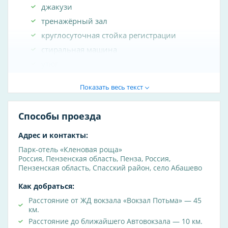
джакузи
тренажёрный зал
круглосуточная стойка регистрации
стиральная машина
утюг
холодильник
Показать весь текст
частный пляж
обслуживание номеров
Способы проезда
доступ на лыжах к отелю
ледовый каток
Адрес и контакты:
возможно проживание с животными
Парк-отель «Кленовая роща»
Россия
,
Пензенская область
,
Пенза
,
Россия,
отопление
Пензенская область, Спасский район, село Абашево
бассейн
Как добраться:
рыбалка
Расстояние от ЖД вокзала «Вокзал Потьма» — 45
теннисный корт
км.
настольный теннис
Расстояние до ближайшего Автовокзала — 10 км.