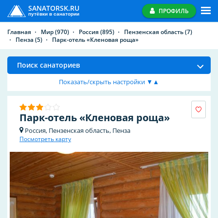
SANATORSK.RU
ПРОФИЛЬ
путёвки в санатории
Главная
Мир
(970)
Россия
(895)
Пензенская область
(7)
Пенза
(5)
Парк-отель «Кленовая роща»
Поиск санаториев
Показать/скрыть настройки ▼▲
Парк-отель «Кленовая роща»
Россия, Пензенская область, Пенза
Посмотреть карту