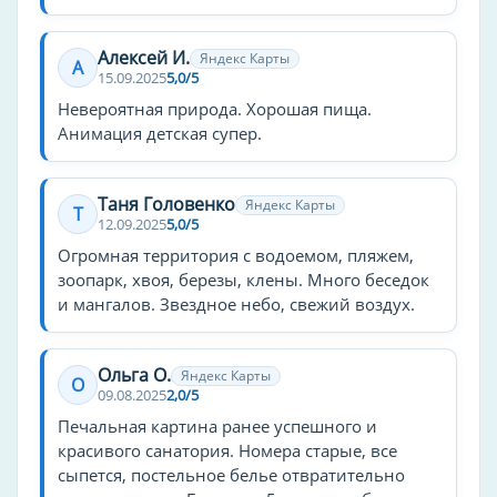
Тип лагеря
санаторий
Алексей И.
Яндекс Карты
А
база отдыха
15.09.2025
5,0/5
городской
Невероятная природа. Хорошая пища.
Анимация детская супер.
На пляже есть
душ
Таня Головенко
Яндекс Карты
Т
урны
12.09.2025
5,0/5
Огромная территория с водоемом, пляжем,
Семейные услуги и дети
зоопарк, хвоя, березы, клены. Много беседок
и мангалов. Звездное небо, свежий воздух.
Детская кроватка
Анимационный персонал
Детская анимация
Ольга О.
Яндекс Карты
О
09.08.2025
2,0/5
Отдых и развлечения
Печальная картина ранее успешного и
красивого санатория. Номера старые, все
Библиотека
сыпется, постельное белье отвратительно
Дискотека