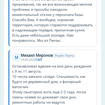
проживания, так же все возникающие мелкие
Беседка
проблемы и просьбы находили
Катамаран
моментальный отклик у персонала базы.
Коньки
Спасибо Вам. А вообщем, огромная
территория, которую стараются поддерживать
Разное
в надлежащем порядке, приличная кухня.
Есть даже небольшой зоопарк. Нам
Отопление
понравилось. Мы из Пензы.
Тип санатория
санаторий
Михаил Миронов
Яндекс Карты
М
18.09.2025
1,0/5
Оснащение бизнес-центра
Останавливал вдвоем на мое день рождения
с 9 по 11 августа.
ксерокопирование
10 числа заехали соседи. Слышимость как
будто не деревянный дом, а фонерный
Прокат
вагончик.
велосипедов
Этому санаторию жить ещё 2-3 года, после
машин
смены хозяев он доживает свои дни,
ремонтные работы не ведутся.