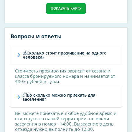
телевизор в номере
ПОКАЗАТЬ КАРТУ
бизнес-центр
прокат лыжного снаряжения
оплата картой
Вопросы и ответы
прачечная
завтрак
💰Сколько стоит проживание на одного
дискотека
человека?
кафе
Интернет
Стоимость проживания зависит от сезона и
класса бронируемого номера и начинается от
халат
4893 рублей в сутки.
тапочки
конференц-зал
⏱Во сколько можно приехать для
заселения?
банкетный зал
аквапарк
Вы можете приехать в любое удобное время и
отдохнуть на нашей территории, но время
караоке
заселения в номер - 14:00. Выселение в день
шезлонги
отъезда нужно выполнить до 12:00.