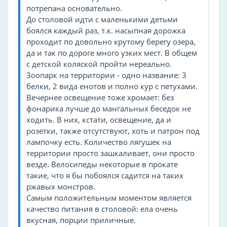
потрепана основательно.
Особенности заведения
До столовой идти с маленькими детьми
бесплатная парковка
боялся каждый раз, т.к. насыпная дорожка
проходит по довольно крутому берегу озера,
детская анимация
да и так по дороге много узких мест. В общем
с детской коляской пройти нереально.
Туры
Зоопарк на территории - одно название: 3
корпоративный отдых
белки, 2 вида енотов и полно кур с петухами.
оздоровительные
Вечернее освещение тоже хромает: без
фонарика лучше до мангальных беседок не
Парковка
ходить. В них, кстати, освещение, да и
розетки, также отсутствуют, хоть и патрон под
Платная парковка
лампочку есть. Количество лягушек на
территории просто зашкаливает, они просто
Тип гостиницы
везде. Велосипеды некоторые в прокате
спа-отель
такие, что я бы побоялся садится на таких
ржавых монстров.
Частота уборки
Самым положительным моментом является
качество питания в столовой: ела очень
ежедневно
вкусная, порции приличные.