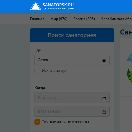
SANATORSK.RU
путёвки в санатории
Главная
Мир
(970)
Россия
(895)
Челябинская обл
Са
Поиск санаториев
Где
Искать везде
Когда
Точные даты не известны