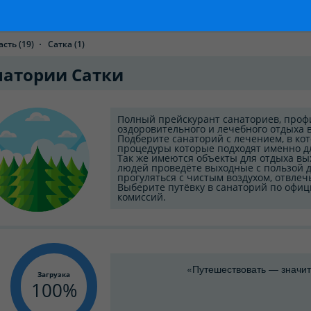
асть
(19)
Сатка
(1)
натории Сатки
Полный прейскурант санаториев, проф
оздоровительного и лечебного отдыха в
Подберите санаторий с лечением, в к
процедуры которые подходят именно д
Так же имеются объекты для отдыха вых
людей проведёте выходные с пользой д
прогуляться с чистым воздухом, отвлечь
Выберите путёвку в санаторий по офиц
комиссий.
«Путешествовать — значит
Загрузка
100