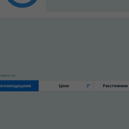
овать по:
екомендациям
Цене
Расстоянию