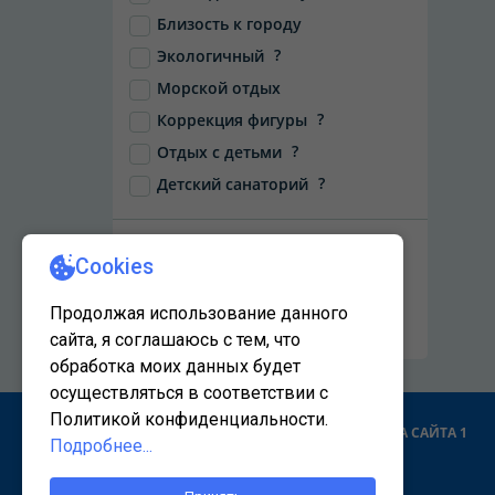
Близость к городу
?
Экологичный
Морской отдых
?
Коррекция фигуры
?
Отдых с детьми
?
Детский санаторий
НАЙТИ
Сбросить фильтры
КАРТА САЙТА 1