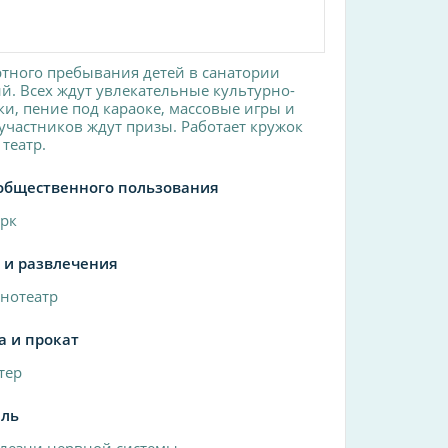
тного пребывания детей в санатории
й. Всех ждут увлекательные культурно-
и, пение под караоке, массовые игры и
участников ждут призы. Работает кружок
 театр.
общественного пользования
рк
 и развлечения
нотеатр
а и прокат
тер
ль
лезни нервной системы