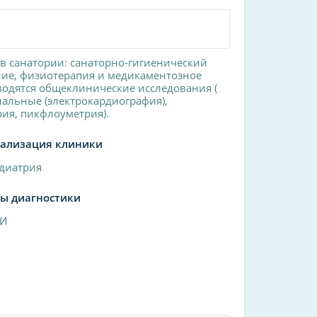
 санатории: санаторно-гигиенический
ние, физиотерапия и медикаментозное
водятся общеклинические исследования (
альные (электрокардиография),
ия, пикфлоуметрия).
ализация клиники
диатрия
ы диагностики
ЗИ