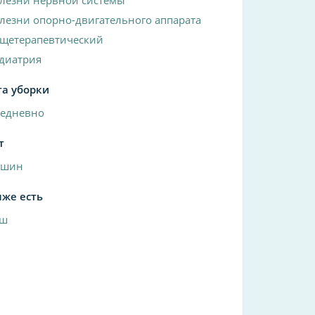
лезни опорно-двигательного аппарата
щетерапевтический
диатрия
та уборки
едневно
т
ашин
яже есть
уш