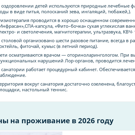
 оздоровлении детей используются природные лечебные ф
оды в виде питья, полосканий зева, ингаляций, тюбажей,).
изиотерапия проводится в хорошо оснащенном современной
Инфрасан»,СПА-капсула, «Фито–бочка» сухая углекислая ван
лектро- и светолечения, магнитотерапии, ультразвука, КВЧ-
 столовой организовано шести разовое питание, всегда в р
октейль, фиточай, кумыс (в летний период).
ети осматриваются врачом — оториноларингологом. При в
ункциональных нарушений Лор-органов, проводится лечен
 санатории работает процедурный кабинет. Обеспечиваетс
аблюдение.
ерритория вокруг санатория достаточно озеленена, благоу
лощадки, настольный теннис.
ны на проживание в 2026 году