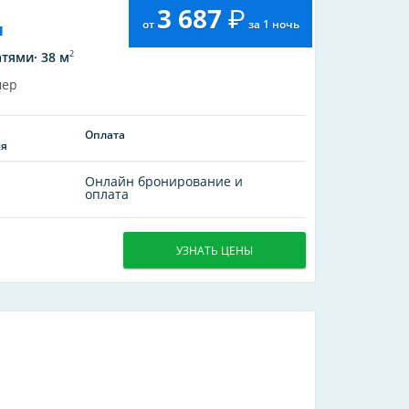
3 687
от
за 1 ночь
и
2
тями· 38 м
мер
Оплата
ия
Онлайн бронирование и
оплата
УЗНАТЬ ЦЕНЫ