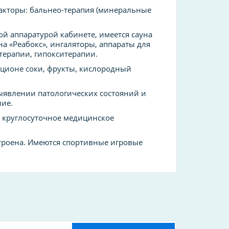
акторы: бальнео-терапия (минеральные
 аппаратурой кабинете, имеется сауна
на «Реабокс», ингаляторы, аппараты для
 терапии, гипокситерапии.
ационе соки, фрукты, кислородный
ыявлении патологических состояний и
ие.
я круглосуточное медицинское
строена. Имеются спортивные игровые