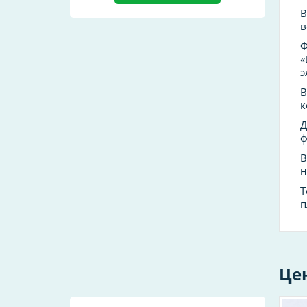
В
в
Ф
«
э
В
к
Д
ф
В
н
Т
п
Це