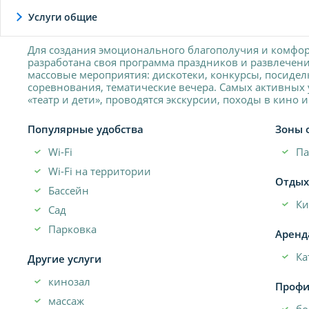
Услуги общие
Для создания эмоционального благополучия и комфор
разработана своя программа праздников и развлечени
массовые мероприятия: дискотеки, конкурсы, посиделк
соревнования, тематические вечера. Самых активных 
«театр и дети», проводятся экскурсии, походы в кино и
Популярные удобства
Зоны 
Wi-Fi
Па
Wi-Fi на территории
Отдых
Бассейн
Ки
Сад
Парковка
Аренд
Ка
Другие услуги
кинозал
Профи
массаж
бо