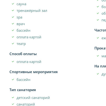
сауна
бо
тренажёрный зал
об
spa
пе
врач
Часто
бассейн
оплата картой
еж
театр
Прока
Способ оплаты
м
оплата картой
На пл
Спортивные мероприятия
д
бассейн
Тип санатория
детский санаторий
санаторий