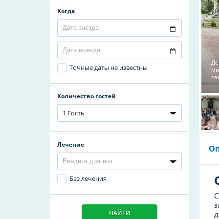
Когда
Де
Точные даты не известны
ми
са
Количество гостей
1 Гость
Лечение
О
Без лечения
С
з
НАЙТИ
д