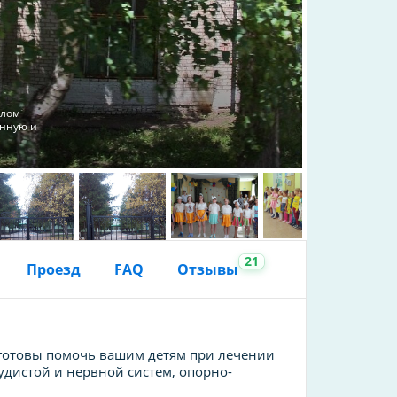
илом
онную и
21
Проезд
FAQ
Отзывы
готовы помочь вашим детям при лечении
удистой и нервной систем, опорно-