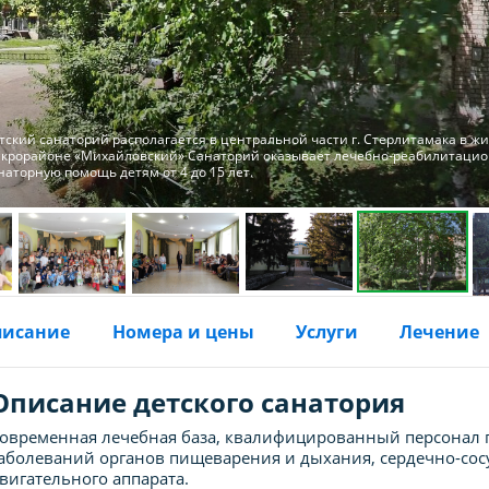
тский санаторий располагается в центральной части г. Стерлитамака в ж
крорайоне «Михайловский» Санаторий оказывает лечебно-реабилитаци
наторную помощь детям от 4 до 15 лет.
писание
Номера и цены
Услуги
Лечение
Описание детского санатория
овременная лечебная база, квалифицированный персонал 
аболеваний органов пищеварения и дыхания, сердечно-сос
вигательного аппарата.