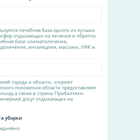
ьзуется лечебная база одного из лучших
рансфер отдыхающих на лечение и обратно
ебная база: климатолечение,
одолечение, ингаляциии, массажи, ЛФК и
рией города и области, откроют
еского положения области предоставляют
льшу,а также в страны Прибалтики.
 вечерний досуг отдыхающих на
та уборки
едневно