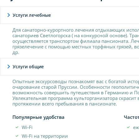
Услуги лечебные
Для санаторно-курортного лечения отдыхающих испол
санаториев Светлогорска ( на конкурсной основе). Т
осуществляется транспортом филиала пансионата. Леч
грязелечение с помощью местных торфяных грязей, в
др.
Услуги общие
Опытные экскурсоводы познакомят вас с богатой исто
очарование старой Пруссии. Особенности геополитич
возможность совершить путешествия в Германию и По
Увлекательная программа культорганизатора скрасит
протяжении всего пребывания в пансионате.
Популярные удобства
Часто
Wi-Fi
еж
Wi-Fi на территории