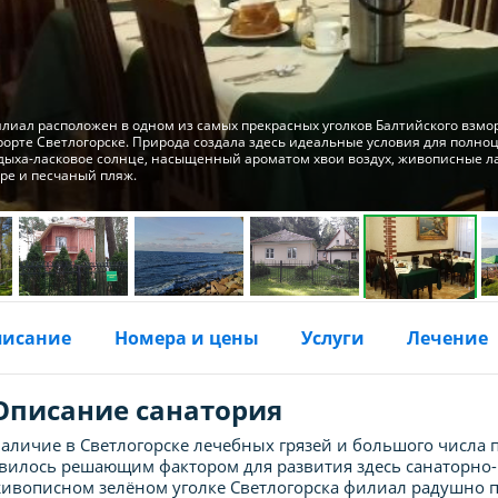
лиал расположен в одном из самых прекрасных уголков Балтийского взморь
рорте Светлогорске. Природа создала здесь идеальные условия для полно
дыха-ласковое солнце, насыщенный ароматом хвои воздух, живописные 
ре и песчаный пляж.
писание
Номера и цены
Услуги
Лечение
Описание санатория
аличие в Светлогорске лечебных грязей и большого числ
вилось решающим фактором для развития здесь санаторно-к
ивописном зелёном уголке Светлогорска филиал радушно 