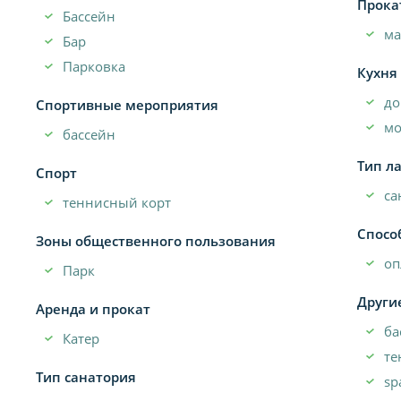
Прока
Бассейн
м
Бар
Парковка
Кухня
до
Спортивные мероприятия
мо
бассейн
Тип л
Спорт
са
теннисный корт
Спосо
Зоны общественного пользования
оп
Парк
Други
Аренда и прокат
ба
Катер
те
Тип санатория
sp