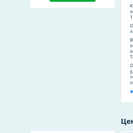
К
о
1
О
л
В
о
о
Т
О
у
т
о
Це