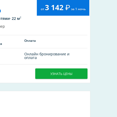
3 142
от
за 1 ночь
и
2
тями· 22 м
мер
Оплата
ия
Онлайн бронирование и
оплата
УЗНАТЬ ЦЕНЫ