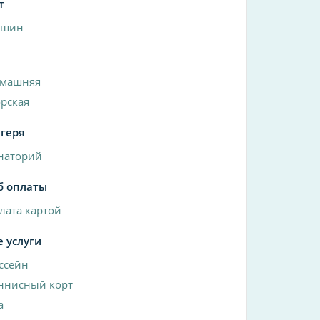
т
ашин
машняя
рская
агеря
наторий
б оплаты
лата картой
е услуги
ссейн
ннисный корт
a