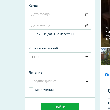
Когда
Фи
ку
Точные даты не известны
от
мо
Количество гостей
1 Гость
Лечение
О
Без лечения
Н
я
НАЙТИ
ж