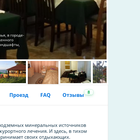
я, в городе-
ценного
ландшафты,
8
Проезд
FAQ
Отзывы
а подземных минеральных источников
урортного лечения. И здесь, в тихом
принимает своих отдыхающих.