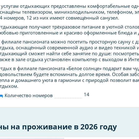
 услугам отдыхающих предоставлены комфортабельные одн
снащёны телевизором, минихолодильником, телефоном, эл
4 номеров, 12 из них имеют совмещённый санузел.
тдыхающие получают трёхразовое питание в уютной столово
юбовью приготовленные и красиво оформленные блюда и 
 филиале пансионата можно посетить просторную сауну с дж
тдыха, оснащённый современной аудио и видео техникой 
тдыхающий сможет найти себе занятие по душе: посмотреть
акже в зале отдыха установлен компьютер с выходом в Инт
тдых в филиале пансионата «Белое солнце» подарит вам чу
довольствием будете вспоминать долгое время. Особая заб
епла и домашнего уюта в гармонии с природой позволит ва
тдыхом.
14
Количество номеров
ны на проживание в 2026 году