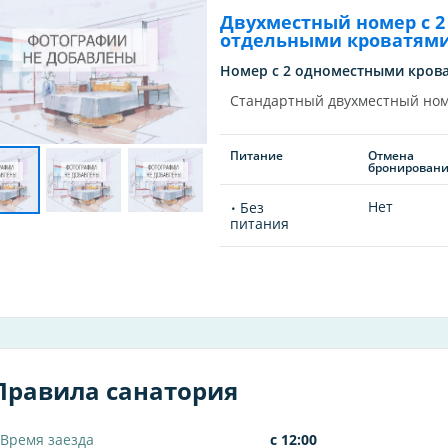
Двухместный номер с 2
отдельными кроватям
Номер с 2 одноместными крова
Стандартный двухместный но
Питание
Отмена
бронирован
Нет
Без
питания
Правила санатория
Время заезда
с 12:00