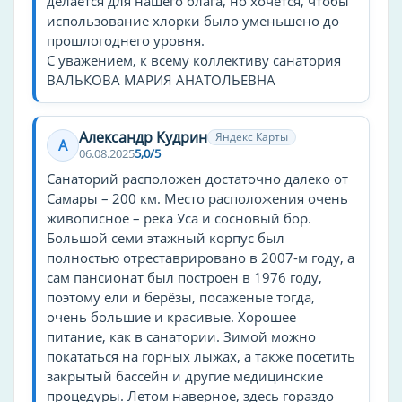
делается для нашего блага, но хочется, чтобы
продажа горнолыжного абонемента
использование хлорки было уменьшено до
бар
прошлогоднего уровня.
С уважением, к всему коллективу санатория
конференц-зал
ВАЛЬКОВА МАРИЯ АНАТОЛЬЕВНА
отопление
шезлонги
Александр Кудрин
зонтики
Яндекс Карты
А
06.08.2025
5,0/5
переговорная
Санаторий расположен достаточно далеко от
бесплатные зонтики/шезлонги
Самары – 200 км. Место расположения очень
общий туалет
живописное – река Уса и сосновый бор.
химчистка
Большой семи этажный корпус был
полностью отреставрировано в 2007-м году, а
врач
сам пансионат был построен в 1976 году,
прачечная
поэтому ели и берёзы, посаженые тогда,
лифт
очень большие и красивые. Хорошее
питание, как в санатории. Зимой можно
банкетный зал
покататься на горных лыжах, а также посетить
барбекю
закрытый бассейн и другие медицинские
бассейн
процедуры. Летом наверное, здесь гораздо