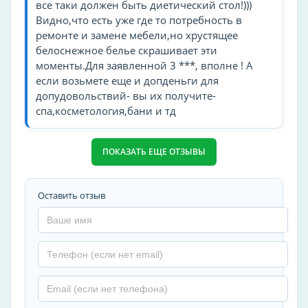
все таки должен быть диетический стол!)))
Спорт
Видно,что есть уже где то потребность в
ремонте и замене мебели,но хрустящее
рыбалка
белоснежное белье скрашивает эти
теннисный корт
моменты.Для заявленной 3 ***, вполне ! А
настольный теннис
если возьмете еще и допденьги для
допудовольствий- вы их получите-
волейбол
спа,косметология,бани и тд
катание на лошадях
катание на лыжах
ПОКАЗАТЬ ЕЩЕ ОТЗЫВЫ
сноуборд
бадминтон
футбол
Оставить отзыв
гольф
Детские услуги
детская площадка
для детей
детское меню