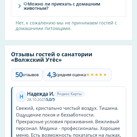
🐶Можно ли приехать с домашним
животным?
Альтернативное лечение
Ароматерапия
Нет, к сожалению мы не принимаем гостей с
домашними питомцами.
Гирудотерапия
Фитотерапия
Иппотерапия
Отзывы гостей о санатории
Горный воздух
«Волжский Утёс»
Светолечение
50
4,3
★★★★★
отзывов
средняя оценка
Лазеротерапия
УФ-облучение
Надежда И.
Яндекс Карты
Солярий
Н
28.10.2025
5,0/5
Свежий, кристально чистый воздух. Тишина.
Электротерапия и магнитотерапия
Ощущение покоя и беззаботности.
КВЧ-терапия
Прекрасные условия проживания. Вежливый
УВЧ-терапия
персонал. Медики - профессионалы. Хорошее
меню. Есть возможность покататься на лыжах,
Индуктотермия