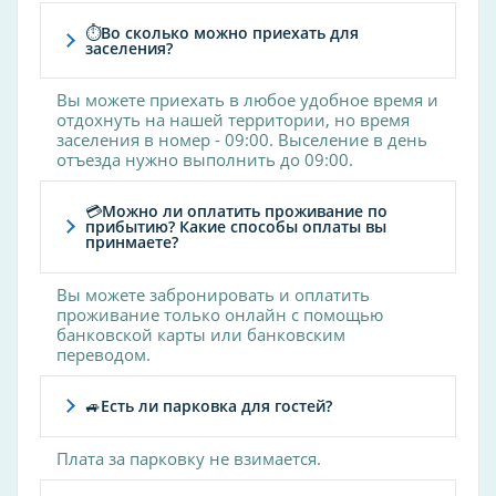
ортопед
⏱Во сколько можно приехать для
заселения?
офтальмолог
педиатр
Вы можете приехать в любое удобное время и
психолог
отдохнуть на нашей территории, но время
заселения в номер - 09:00. Выселение в день
рентгенолог
отъезда нужно выполнить до 09:00.
стоматолог
терапевт
💳Можно ли оплатить проживание по
прибытию? Какие способы оплаты вы
травматолог
принмаете?
уролог
Вы можете забронировать и оплатить
хирург
проживание только онлайн с помощью
эндокринолог
банковской карты или банковским
переводом.
гематолог
дерматолог
🚙Есть ли парковка для гостей?
диетолог
психотерапевт
Плата за парковку не взимается.
эпидемиолог