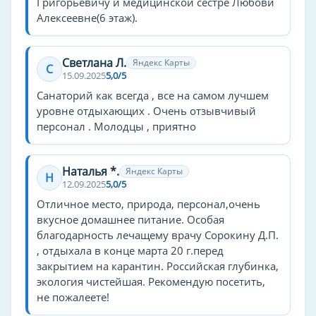
Григорьевичу и медицинской сестре Любови
Популярные удобства
Алексеевне(6 этаж).
Wi-Fi
Парковка
Светлана Л.
Яндекс Карты
С
15.09.2025
5,0/5
Wi-Fi на территории
Санаторий как всегда , все на самом лучшем
Бассейн
уровне отдыхающих . Очень отзывчивый
Ресторан
персонал . Молодцы , приятно
Пляж
Кондиционер
Наталья *.
Яндекс Карты
Н
Круглосуточная стойка регистрации
12.09.2025
5,0/5
Бар
Отличное место, природа, персонал,очень
Сад
вкусное домашнее питание. Особая
благодарность лечащему врачу Сорокину Д.П.
Wi-Fi в номере
, отдыхала в конце марта 20 г.перед
Терраса
закрытием на карантин. Российская глубинка,
Детский клуб
экология чистейшая. Рекомендую посетить,
не пожалеете!
Спортивные мероприятия