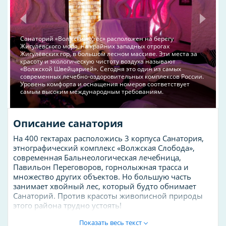
Санаторий «Волжский Утёс» расположен на берегу
Жигулёвского моря, на крайних западных отрогах
Жигулёвских гор, в большом лесном массиве. Эти места за
красоту и экологическую чистоту воздуха называют
«Волжской Швейцарией». Сегодня это один из самых
современных лечебно-оздоровительных комплексов России.
Уровень комфорта и оснащения номеров соответствует
самым высоким международным требованиям.
Описание санатория
На 400 гектарах расположись 3 корпуса Санатория,
этнографический комплекс «Волжская Слобода»,
современная Бальнеологическая лечебница,
Павильон Переговоров, горнолыжная трасса и
множество других объектов. Но большую часть
занимает хвойный лес, который будто обнимает
Санаторий. Против красоты живописной природы
этого района трудно устоять!
Выбрав Санаторий «Волжский утес»® местом своего
Показать весь текст