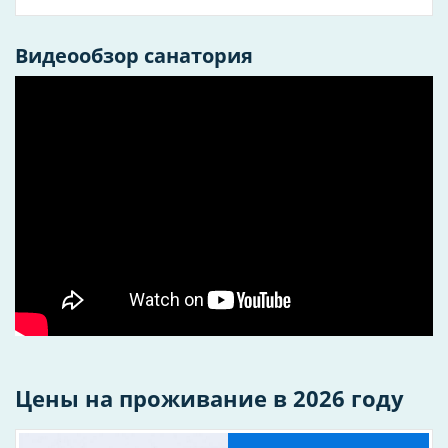
отдыха, оздоровления или проведения
торжественного события, Вы примите верное
решение! Система менеджмента санатория
Видеообзор санатория
"Волжский утес" соответствует требованиям
международных стандартов ISO 9001:2015 и
требованиям национального стандарта ГОСТ Р
54934-2012/OHSAS 18001:2007, в области оказания
услуг санаторно-курортного лечения и
оздоровления.
192
Количество номеров
1976
Год основания
Цены на проживание в 2026 году