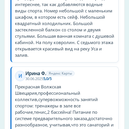
рыбалка
интереснее, так как добавляются водные
виды спорта. Номер небольшой с маленьким
теннисный корт
шкафом, в котором есть сейф. Небольшой
настольный теннис
квадратный холодильник. Большой
бизнес-центр
застекленной балкон со столом и двумя
оплата картой
стульями. Большая ванная комната с душевой
кабиной. На полу ковролин. С седьмого этажа
сейф
открывается красивый вид на реку Уса и
солярий
залив.
парикмахерская
аптека
Ирина Ф.
Яндекс Карты
И
караоке
30.06.2025
5,0/5
дискотека
Прекрасная Волжская
терраса
Швецария,профессиональный
коллектив,супервожможность занятий
игровая комната
спортом: тренажеры в зале все
театр
рабочие,тенис,2 бассейна! Питание по
швейцар
системе предварительного заказа,достаточно
завтрак
разнообразное, учитывая,что это санаторий и