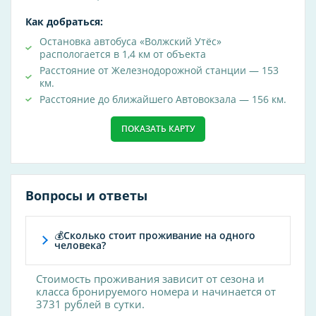
дерматология
Как добраться:
кардиология
Остановка автобуса «Волжский Утёс»
распологается в 1,4 км от объекта
медицинские справки
Расстояние от Железнодорожной станции — 153
неврология
км.
офтальмология
Расстояние до ближайшего Автовокзала — 156 км.
урология
ПОКАЗАТЬ КАРТУ
Врачи-специалисты
косметолог
гастроэнтеролог
Вопросы и ответы
гинеколог
иммунолог
💰Сколько стоит проживание на одного
человека?
кардиолог
мануальный терапевт
Стоимость проживания зависит от сезона и
массажист
класса бронируемого номера и начинается от
3731 рублей в сутки.
невролог