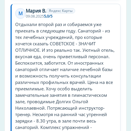
бассейн
Мария В.
Яндекс Карты
М
волейбол
09.08.2025
5,0/5
баскетбол
Отдыхали второй раз и собираемся уже
футбол
приехать в следующем году. Санаторий - из
тех лечебных учреждений, про которые
Другие услуги
хочется сказать СОВЕТСКОЕ - ЗНАЧИТ
ОТЛИЧНОЕ. И это реально так. Уютный отель,
кондиционер в номере
вкусная еда, очень приветливый персонал.
пляж
Беспокоится, заботится. От иностранных
кафе
санаторий отличает наличие лечебной базы
и возможность получить консультации
массаж
различных профильных врачей. Цена на все
кинозал
приемлимые. Хочу особо выделить
верховая езда
замечательные занятия в гимнастическом
зале, проводимые Долгих Ольгой
ресторан
Николаевной. Потрясающий инструктор-
сауна
тренер. Несмотря на ранний час утренней
тренажёрный зал
зарядки - 8.30 утра, в зале почти весь
трансфер
санаторий. Комплекс упражнений -