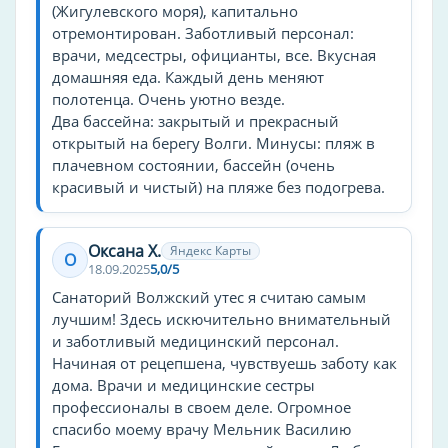
(Жигулевского моря), капитально
ЭКГ
отремонтирован. Заботливый персонал:
ректороманоскопия
врачи, медсестры, официанты, все. Вкусная
домашняя еда. Каждый день меняют
рентген
полотенца. Очень уютно везде.
эхокардиография
Два бассейна: закрытый и прекрасный
колоноскопия
открытый на берегу Волги. Минусы: пляж в
эндоскопия
плачевном состоянии, бассейн (очень
красивый и чистый) на пляже без подогрева.
Услуги общие
Оксана Х.
Яндекс Карты
О
Санаторий «Волжский утес» предоставляет
18.09.2025
5,0/5
широкий спектр услуг 2
Санаторий Волжский утес я считаю самым
Экскурсии по историческим местам, объектам
лучшим! Здесь искючительно внимательный
культурного наследия Самарской области.
Пешие прогулки, санаторий стоит на берегу
и заботливый медицинский персонал.
Жигулёвского водохранилища и с трех сторон
Начиная от рецепшена, чувствуешь заботу как
окружен хвойным лесом. Бани и сауны, в
дома. Врачи и медицинские сестры
санатории представлены несколько видов
профессионалы в своем деле. Огромное
бань и парных. Конный двор, рыбная ловля,
тренажерный зал.
спасибо моему врачу Мельник Василию