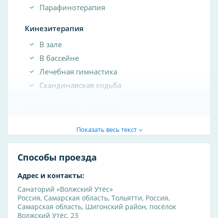
Парафинотерапия
Кинезитерапия
В зале
В бассейне
Лечебная гимнастика
Скандинавская ходьба
Специализация клиники
косметология
Показать весь текст
диагностика
мануальная терапия
Способы проезда
ортопедия
Адрес и контакты:
рефлексотерапия
Санаторий «Волжский Утёс»
стоматология
Россия
,
Самарская область
,
Тольятти
,
Россия,
гематология
Самарская область, Шигонский район, посёлок
Волжский Утёс, 23
гинекология