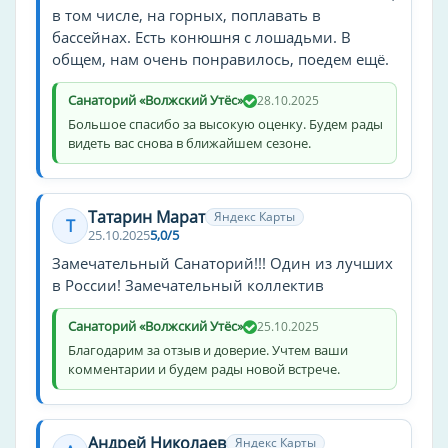
в том числе, на горных, поплавать в
Магнитотерапия
бассейнах. Есть конюшня с лошадьми. В
Гальванизация
общем, нам очень понравилось, поедем ещё.
Дарсонвализация
Санаторий «Волжский Утёс»
28.10.2025
Электрофорез
Большое спасибо за высокую оценку. Будем рады
Электростимуляция
видеть вас снова в ближайшем сезоне.
Магнитотурботрон
Лечебные ванны
Татарин Марат
Яндекс Карты
Т
25.10.2025
5,0/5
Углекислые ванны
Замечательный Санаторий!!! Один из лучших
Радоновые ванны
в России! Замечательный коллектив
Лечебные души
Санаторий «Волжский Утёс»
25.10.2025
Восходящий душ
Благодарим за отзыв и доверие. Учтем ваши
комментарии и будем рады новой встрече.
Душ шарко
Циркулярный душ
Бальнеотерапия
Андрей Николаев
Яндекс Карты