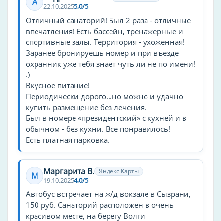
А
22.10.2025
5,0/5
Озонотерапия
Отличный санаторий! Был 2 раза - отличные
впечатления! Есть бассейн, тренажерные и
Газолечение
спортивные залы. Территория - ухоженная!
Озонотерапия
Заранее бронируешь номер и при въезде
охранник уже тебя знает чуть ли не по имени!
Климатотерапия
:)
Вкусное питание!
Галотерапия
Периодически дорого...но можно и удачно
купить размещение без лечения.
Лечебная физкультура
Был в номере «президентский» с кухней и в
Механотерапия
обычном - без кухни. Все понравилось!
Дыхательная гимнастика
Есть платная парковка.
Гидрокинезотерапия
Лечебная гимнастика
Маргарита В.
Яндекс Карты
М
19.10.2025
4,0/5
Скандинавская ходьба
Автобус встречает на ж/д вокзале в Сызрани,
Методы диагностики
150 руб. Санаторий расположен в очень
красивом месте, на берегу Волги
УЗИ