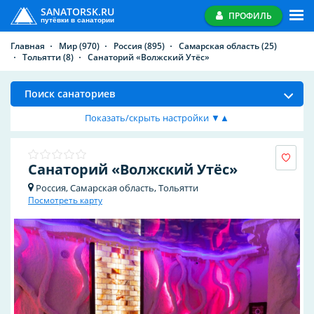
SANATORSK.RU
ПРОФИЛЬ
путёвки в санатории
Главная
Мир
(970)
Россия
(895)
Самарская область
(25)
Тольятти
(8)
Санаторий «Волжский Утёс»
Поиск санаториев
Показать/скрыть настройки ▼▲
Санаторий «Волжский Утёс»
Россия, Самарская область, Тольятти
Посмотреть карту