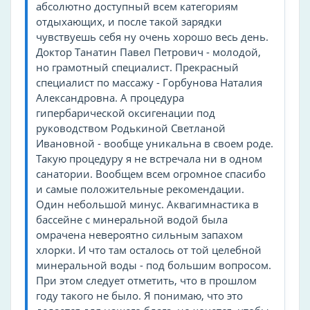
абсолютно доступный всем категориям
частный пляж
отдыхающих, и после такой зарядки
обслуживание номеров
чувствуешь себя ну очень хорошо весь день.
Интернет
Доктор Танатин Павел Петрович - молодой,
холодильник
но грамотный специалист. Прекрасный
специалист по массажу - Горбунова Наталия
мини-бар
Александровна. А процедура
круглосуточная стойка регистрации
гипербарической оксигенации под
фен
руководством Родькиной Светланой
Ивановной - вообще уникальна в своем роде.
банкомат
Такую процедуру я не встречала ни в одном
чай/кофе в номерах
санатории. Вообщем всем огромное спасибо
телевизор в номере
и самые положительные рекомендации.
баня
Один небольшой минус. Аквагимнастика в
бассейне с минеральной водой была
хаммам
омрачена невероятно сильным запахом
утюг
хлорки. И что там осталось от той целебной
уборка
минеральной воды - под большим вопросом.
spa
При этом следует отметить, что в прошлом
году такого не было. Я понимаю, что это
прокат лыжного снаряжения